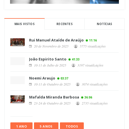
MAIS VISTOS
RECENTES
NOTÍCIAS
Rui Manuel Ataíde de Araújo
11:16
20 de Novembro de 2025
5775 visualizações
João Espirito Santo
41:33
10-11 de Julho de 2025
3197 visualizações
Noemi Araujo
03:37
10-11 de Outubro de 2025
3074 visualizações
Mafalda Miranda Barbosa
36:06
23-24 de Outubro de 2025
2735 visualizações
1 ANO
5 ANOS
TODOS