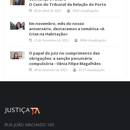
O Caso do Tribunal da Relação do Porto
08 de Abril de 2025
3943 visualizações
Em novembro, mês do nosso
aniversário, destacamos a temática «A
Crise na Habitação»
12 de Novembro de 2023
6064 visualizações
O papel do juiz no cumprimento das
obrigações: a sanção pecuniária
compulsória - Vânia Filipe Magalhães
06 de Fevereiro de 2023
8115 visualizações
RUA JOÃO MACHADO 100