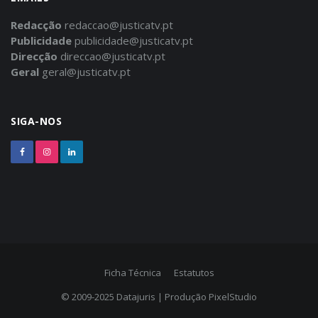
Redacção
redaccao@justicatv.pt
Publicidade
publicidade@justicatv.pt
Direcção
direccao@justicatv.pt
Geral
geral@justicatv.pt
SIGA-NOS
Ficha Técnica
Estatutos
© 2009-2025
Datajuris
| Produção
PixelStudio