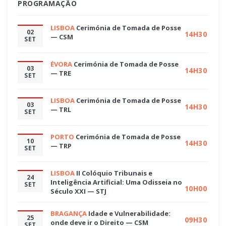
PROGRAMAÇÃO
LISBOA
Cerimónia de Tomada de Posse
02
14H30
— CSM
SET
ÉVORA
Cerimónia de Tomada de Posse
03
14H30
— TRE
SET
LISBOA
Cerimónia de Tomada de Posse
03
14H30
— TRL
SET
PORTO
Cerimónia de Tomada de Posse
10
14H30
— TRP
SET
LISBOA
II Colóquio Tribunais e
24
Inteligência Artificial: Uma Odisseia no
SET
10H00
Século XXI — STJ
BRAGANÇA
Idade e Vulnerabilidade:
25
09H30
onde deve ir o Direito — CSM
SET