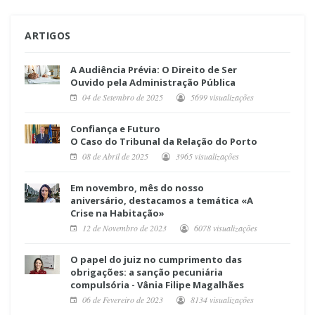
ARTIGOS
A Audiência Prévia: O Direito de Ser
Ouvido pela Administração Pública
04 de Setembro de 2025
5699 visualizações
Confiança e Futuro
O Caso do Tribunal da Relação do Porto
08 de Abril de 2025
3965 visualizações
Em novembro, mês do nosso
aniversário, destacamos a temática «A
Crise na Habitação»
12 de Novembro de 2023
6078 visualizações
O papel do juiz no cumprimento das
obrigações: a sanção pecuniária
compulsória - Vânia Filipe Magalhães
06 de Fevereiro de 2023
8134 visualizações