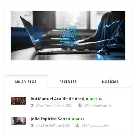
MAIS VISTOS
RECENTES
NOTÍCIAS
Rui Manuel Ataíde de Araújo
11:16
20 de Novembro de 2025
5843 visualizações
João Espirito Santo
41:33
10-11 de Julho de 2025
3241 visualizações