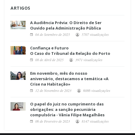
ARTIGOS
A Audiência Prévia: O Direito de Ser
Ouvido pela Administração Pública
04 de Setembro de 2025
5707 visualizações
Confiança e Futuro
O Caso do Tribunal da Relação do Porto
08 de Abril de 2025
3971 visualizações
Em novembro, mês do nosso
aniversário, destacamos a temática «A
Crise na Habitação»
12 de Novembro de 2023
6086 visualizações
O papel do juiz no cumprimento das
obrigações: a sanção pecuniária
compulsória - Vânia Filipe Magalhães
06 de Fevereiro de 2023
8147 visualizações