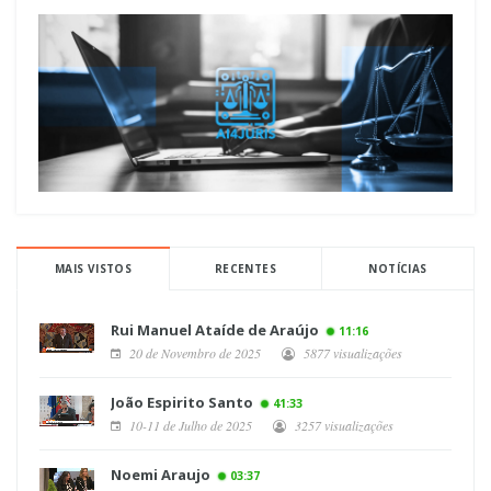
MAIS VISTOS
RECENTES
NOTÍCIAS
Rui Manuel Ataíde de Araújo
11:16
20 de Novembro de 2025
5877 visualizações
João Espirito Santo
41:33
10-11 de Julho de 2025
3257 visualizações
Noemi Araujo
03:37