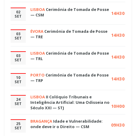
LISBOA
Cerimónia de Tomada de Posse
02
14H30
— CSM
SET
ÉVORA
Cerimónia de Tomada de Posse
03
14H30
— TRE
SET
LISBOA
Cerimónia de Tomada de Posse
03
14H30
— TRL
SET
PORTO
Cerimónia de Tomada de Posse
10
14H30
— TRP
SET
LISBOA
II Colóquio Tribunais e
24
Inteligência Artificial: Uma Odisseia no
SET
10H00
Século XXI — STJ
BRAGANÇA
Idade e Vulnerabilidade:
25
09H30
onde deve ir o Direito — CSM
SET