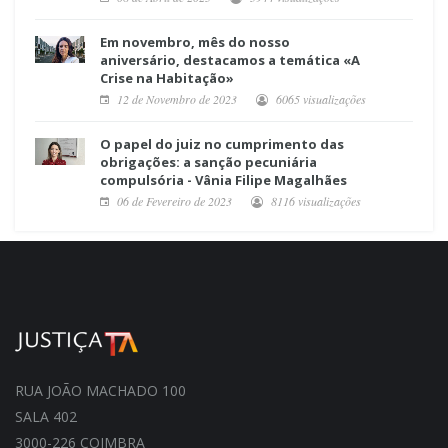
Em novembro, mês do nosso
aniversário, destacamos a temática «A
Crise na Habitação»
12 de Novembro de 2023
6065 visualizações
O papel do juiz no cumprimento das
obrigações: a sanção pecuniária
compulsória - Vânia Filipe Magalhães
06 de Fevereiro de 2023
8116 visualizações
RUA JOÃO MACHADO 100
SALA 402
3000-226 COIMBRA