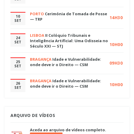
PORTO
Cerimónia de Tomada de Posse
10
14H30
— TRP
SET
LISBOA
II Colóquio Tribunais e
24
Inteligência Artificial: Uma Odisseia no
SET
10H00
Século XXI — STJ
BRAGANÇA
Idade e Vulnerabilidade:
25
09H30
onde deve ir o Direito — CSM
SET
BRAGANÇA
Idade e Vulnerabilidade:
26
10H00
onde deve ir o Direito — CSM
SET
ARQUIVO DE VÍDEOS
Aceda ao arquivo de vídeos completo.