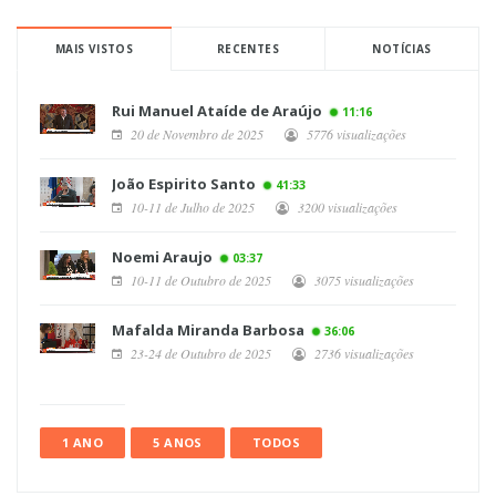
MAIS VISTOS
RECENTES
NOTÍCIAS
Rui Manuel Ataíde de Araújo
11:16
20 de Novembro de 2025
5776 visualizações
João Espirito Santo
41:33
10-11 de Julho de 2025
3200 visualizações
Noemi Araujo
03:37
10-11 de Outubro de 2025
3075 visualizações
Mafalda Miranda Barbosa
36:06
23-24 de Outubro de 2025
2736 visualizações
1 ANO
5 ANOS
TODOS