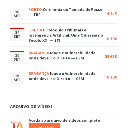
PORTO
Cerimónia de Tomada de Posse
10
14H30
— TRP
SET
LISBOA
II Colóquio Tribunais e
24
Inteligência Artificial: Uma Odisseia no
SET
10H00
Século XXI — STJ
BRAGANÇA
Idade e Vulnerabilidade:
25
09H30
onde deve ir o Direito — CSM
SET
BRAGANÇA
Idade e Vulnerabilidade:
26
10H00
onde deve ir o Direito — CSM
SET
ARQUIVO DE VÍDEOS
Aceda ao arquivo de vídeos completo.
REGISTE-SE