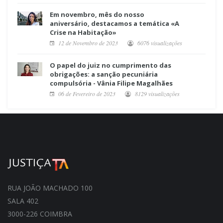
Em novembro, mês do nosso
aniversário, destacamos a temática «A
Crise na Habitação»
12 de Novembro de 2023
6076 visualizações
O papel do juiz no cumprimento das
obrigações: a sanção pecuniária
compulsória - Vânia Filipe Magalhães
06 de Fevereiro de 2023
8129 visualizações
RUA JOÃO MACHADO 100
SALA 402
3000-226 COIMBRA