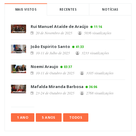
MAIS VISTOS
RECENTES
NOTÍCIAS
Rui Manuel Ataíde de Araújo
11:16
20 de Novembro de 2025
5836 visualizações
João Espirito Santo
41:33
10-11 de Julho de 2025
3233 visualizações
Noemi Araujo
03:37
10-11 de Outubro de 2025
3105 visualizações
Mafalda Miranda Barbosa
36:06
23-24 de Outubro de 2025
2768 visualizações
1 ANO
5 ANOS
TODOS