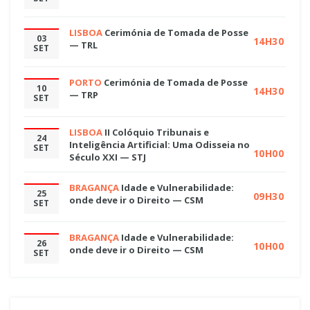
LISBOA
Cerimónia de Tomada de Posse
03
14H30
— TRL
SET
PORTO
Cerimónia de Tomada de Posse
10
14H30
— TRP
SET
LISBOA
II Colóquio Tribunais e
24
Inteligência Artificial: Uma Odisseia no
SET
10H00
Século XXI — STJ
BRAGANÇA
Idade e Vulnerabilidade:
25
09H30
onde deve ir o Direito — CSM
SET
BRAGANÇA
Idade e Vulnerabilidade:
26
10H00
onde deve ir o Direito — CSM
SET