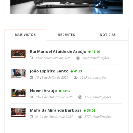
MAIS VISTOS
RECENTES
NOTÍCIAS
Rui Manuel Ataíde de Araújo
11:16
20 de Novembro de 2025
5848 visualizações
João Espirito Santo
41:33
10-11 de Julho de 2025
3245 visualizações
Noemi Araujo
03:37
10-11 de Outubro de 2025
3117 visualizações
Mafalda Miranda Barbosa
36:06
23-24 de Outubro de 2025
2776 visualizações