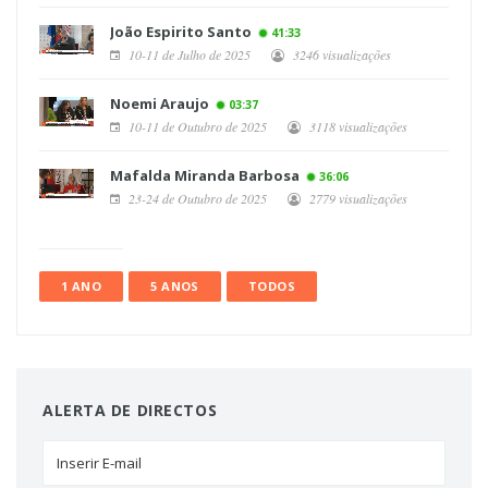
João Espirito Santo
41:33
10-11 de Julho de 2025
3246 visualizações
Noemi Araujo
03:37
10-11 de Outubro de 2025
3118 visualizações
Mafalda Miranda Barbosa
36:06
23-24 de Outubro de 2025
2779 visualizações
1 ANO
5 ANOS
TODOS
ALERTA DE DIRECTOS