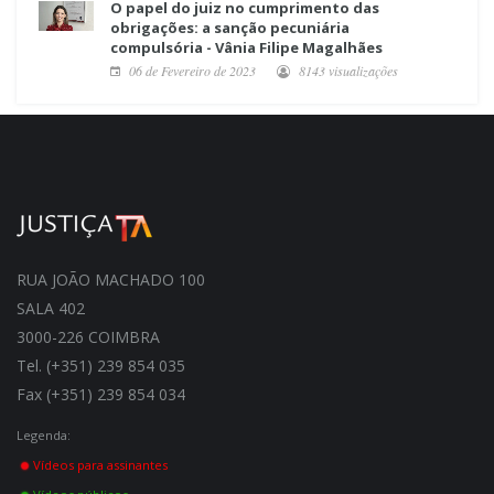
O papel do juiz no cumprimento das
obrigações: a sanção pecuniária
compulsória - Vânia Filipe Magalhães
06 de Fevereiro de 2023
8143 visualizações
RUA JOÃO MACHADO 100
SALA 402
3000-226 COIMBRA
Tel. (+351) 239 854 035
Fax (+351) 239 854 034
Legenda:
Vídeos para assinantes