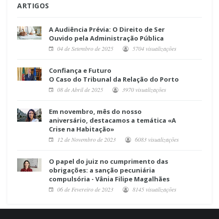
ARTIGOS
A Audiência Prévia: O Direito de Ser
Ouvido pela Administração Pública
04 de Setembro de 2025
5704 visualizações
Confiança e Futuro
O Caso do Tribunal da Relação do Porto
08 de Abril de 2025
3970 visualizações
Em novembro, mês do nosso
aniversário, destacamos a temática «A
Crise na Habitação»
12 de Novembro de 2023
6083 visualizações
O papel do juiz no cumprimento das
obrigações: a sanção pecuniária
compulsória - Vânia Filipe Magalhães
06 de Fevereiro de 2023
8145 visualizações