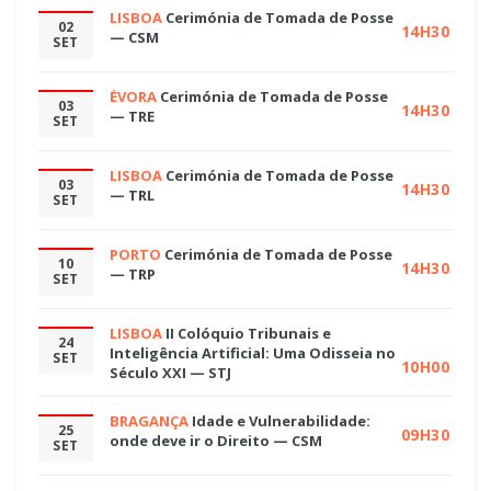
LISBOA
Cerimónia de Tomada de Posse
02
14H30
— CSM
SET
ÉVORA
Cerimónia de Tomada de Posse
03
14H30
— TRE
SET
LISBOA
Cerimónia de Tomada de Posse
03
14H30
— TRL
SET
PORTO
Cerimónia de Tomada de Posse
10
14H30
— TRP
SET
LISBOA
II Colóquio Tribunais e
24
Inteligência Artificial: Uma Odisseia no
SET
10H00
Século XXI — STJ
BRAGANÇA
Idade e Vulnerabilidade:
25
09H30
onde deve ir o Direito — CSM
SET