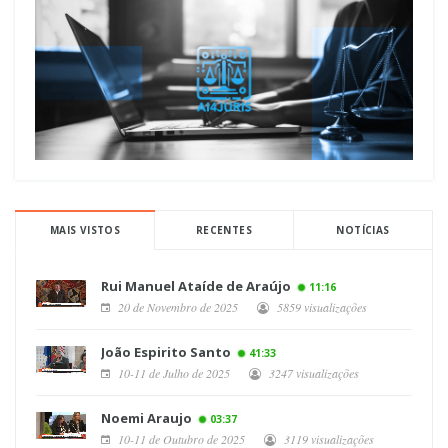
MAIS VISTOS
RECENTES
NOTÍCIAS
Rui Manuel Ataíde de Araújo
11:16
20 de Novembro de 2025
5859 visualizações
João Espirito Santo
41:33
10-11 de Julho de 2025
3247 visualizações
Noemi Araujo
03:37
10-11 de Outubro de 2025
3119 visualizações