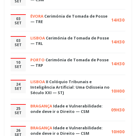
SET
ÉVORA
Cerimónia de Tomada de Posse
03
14H30
— TRE
SET
LISBOA
Cerimónia de Tomada de Posse
03
14H30
— TRL
SET
PORTO
Cerimónia de Tomada de Posse
10
14H30
— TRP
SET
LISBOA
II Colóquio Tribunais e
24
Inteligência Artificial: Uma Odisseia no
SET
10H00
Século XXI — STJ
BRAGANÇA
Idade e Vulnerabilidade:
25
09H30
onde deve ir o Direito — CSM
SET
BRAGANÇA
Idade e Vulnerabilidade:
26
10H00
onde deve ir o Direito — CSM
SET