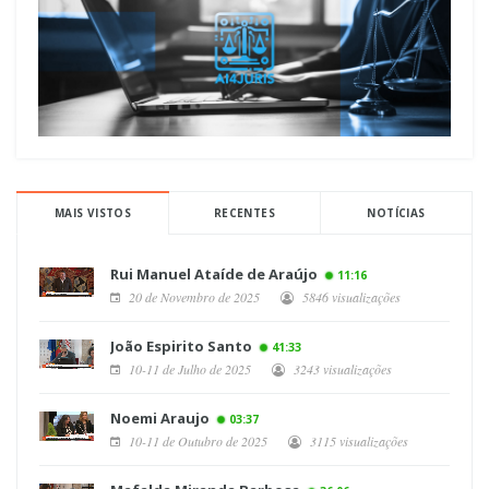
MAIS VISTOS
RECENTES
NOTÍCIAS
Rui Manuel Ataíde de Araújo
11:16
20 de Novembro de 2025
5846 visualizações
João Espirito Santo
41:33
10-11 de Julho de 2025
3243 visualizações
Noemi Araujo
03:37
10-11 de Outubro de 2025
3115 visualizações