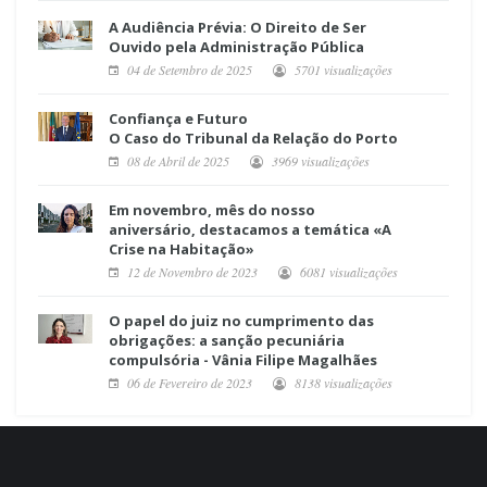
A Audiência Prévia: O Direito de Ser
Ouvido pela Administração Pública
04 de Setembro de 2025
5701 visualizações
Confiança e Futuro
O Caso do Tribunal da Relação do Porto
08 de Abril de 2025
3969 visualizações
Em novembro, mês do nosso
aniversário, destacamos a temática «A
Crise na Habitação»
12 de Novembro de 2023
6081 visualizações
O papel do juiz no cumprimento das
obrigações: a sanção pecuniária
compulsória - Vânia Filipe Magalhães
06 de Fevereiro de 2023
8138 visualizações