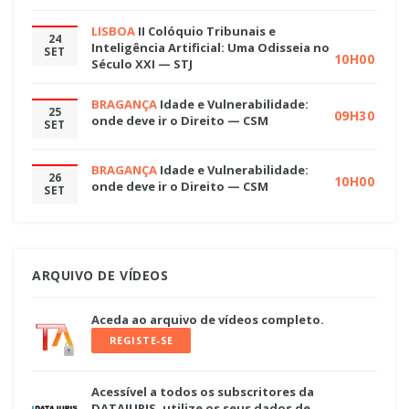
LISBOA
II Colóquio Tribunais e
24
Inteligência Artificial: Uma Odisseia no
SET
10H00
Século XXI — STJ
BRAGANÇA
Idade e Vulnerabilidade:
25
09H30
onde deve ir o Direito — CSM
SET
BRAGANÇA
Idade e Vulnerabilidade:
26
10H00
onde deve ir o Direito — CSM
SET
ARQUIVO DE VÍDEOS
Aceda ao arquivo de vídeos completo.
REGISTE-SE
Acessível a todos os subscritores da
DATAJURIS, utilize os seus dados de