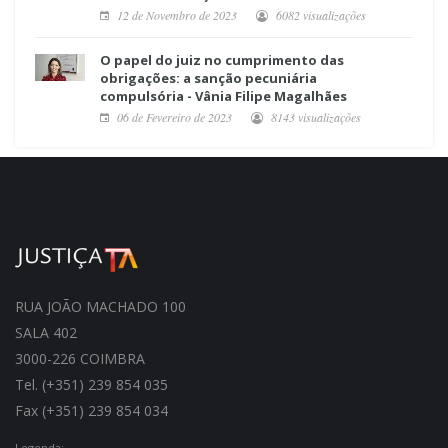
12 de Novembro de 2023
6082 visualizações
O papel do juiz no cumprimento das
obrigações: a sanção pecuniária
compulsória - Vânia Filipe Magalhães
06 de Fevereiro de 2023
8143 visualizações
RUA JOÃO MACHADO 100
SALA 402
3000-226 COIMBRA
Tel. (+351) 239 854 035
Fax (+351) 239 854 034
Legenda: