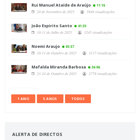
Rui Manuel Ataíde de Araújo
11:16
20 de Novembro de 2025
5848 visualizações
João Espirito Santo
41:33
10-11 de Julho de 2025
3245 visualizações
Noemi Araujo
03:37
10-11 de Outubro de 2025
3117 visualizações
Mafalda Miranda Barbosa
36:06
23-24 de Outubro de 2025
2778 visualizações
1 ANO
5 ANOS
TODOS
ALERTA DE DIRECTOS