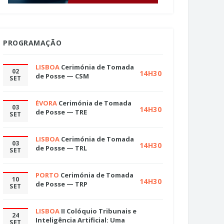
PROGRAMAÇÃO
LISBOA
Cerimónia de Tomada
02
14H30
de Posse — CSM
SET
ÉVORA
Cerimónia de Tomada
03
14H30
de Posse — TRE
SET
LISBOA
Cerimónia de Tomada
03
14H30
de Posse — TRL
SET
PORTO
Cerimónia de Tomada
10
14H30
de Posse — TRP
SET
LISBOA
II Colóquio Tribunais e
24
Inteligência Artificial: Uma
SET