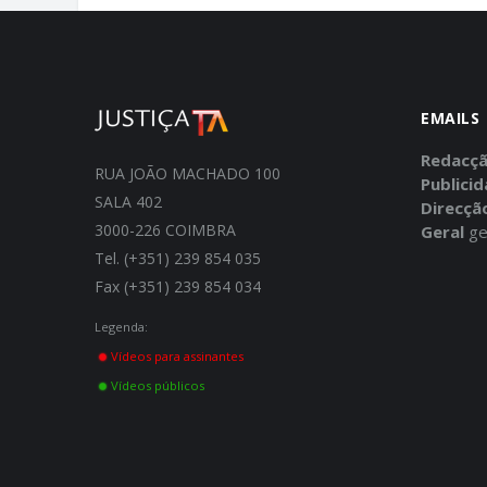
EMAILS
Redacç
RUA JOÃO MACHADO 100
Publici
SALA 402
Direcçã
3000-226 COIMBRA
Geral
ge
Tel. (+351) 239 854 035
Fax (+351) 239 854 034
Legenda:
Vídeos para assinantes
Vídeos públicos