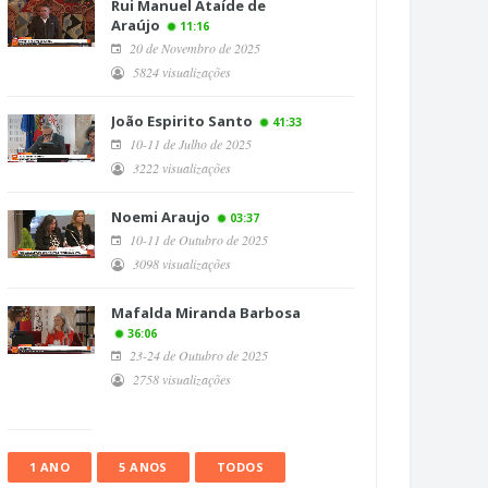
Rui Manuel Ataíde de
Araújo
11:16
20 de Novembro de 2025
5824 visualizações
João Espirito Santo
41:33
10-11 de Julho de 2025
3222 visualizações
Noemi Araujo
03:37
10-11 de Outubro de 2025
3098 visualizações
Mafalda Miranda Barbosa
36:06
23-24 de Outubro de 2025
2758 visualizações
1 ANO
5 ANOS
TODOS