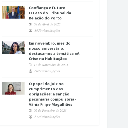
Confiança e Futuro
O Caso do Tribunal da
Relação do Porto
08 de Abril de 2025
3959 visualizações
Em novembro, mês do
nosso aniversário,
destacamos a temática «A
Crise na Habitação»
12 de Novembro de 2023
6072 visualizações
O papel do juiz no
cumprimento das
obrigações: a sanção
pecuniária compulsória -
Vânia Filipe Magalhães
06 de Fevereiro de 2023
8126 visualizações