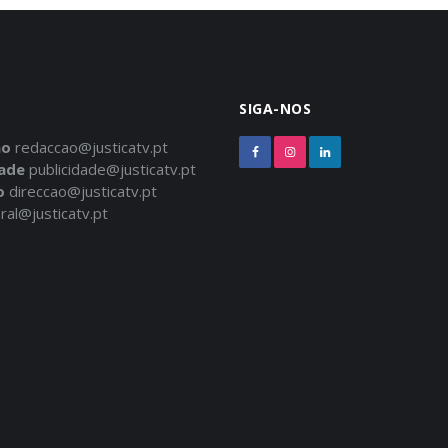
SIGA-NOS
ão
redaccao@justicatv.pt
dade
publicidade@justicatv.pt
o
direccao@justicatv.pt
ral@justicatv.pt