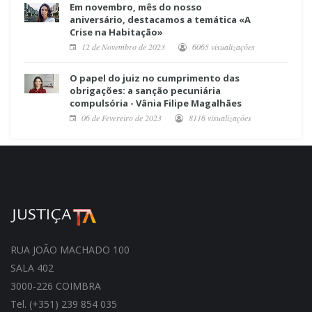
Em novembro, mês do nosso
aniversário, destacamos a temática «A
Crise na Habitação»
12 de Novembro de 2023
6065 visualizações
O papel do juiz no cumprimento das
obrigações: a sanção pecuniária
compulsória - Vânia Filipe Magalhães
06 de Fevereiro de 2023
8116 visualizações
RUA JOÃO MACHADO 100
SALA 402
3000-226 COIMBRA
Tel. (+351) 239 854 035