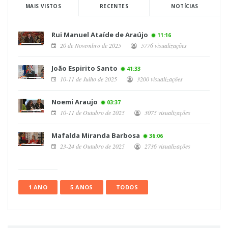
MAIS VISTOS
RECENTES
NOTÍCIAS
Rui Manuel Ataíde de Araújo
11:16
20 de Novembro de 2025
5776 visualizações
João Espirito Santo
41:33
10-11 de Julho de 2025
3200 visualizações
Noemi Araujo
03:37
10-11 de Outubro de 2025
3075 visualizações
Mafalda Miranda Barbosa
36:06
23-24 de Outubro de 2025
2736 visualizações
1 ANO
5 ANOS
TODOS