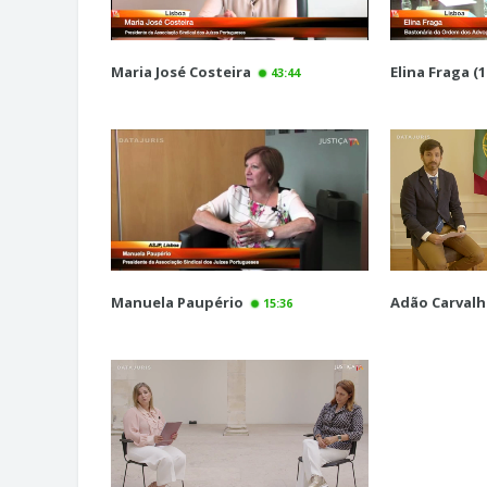
Maria José Costeira
Elina Fraga (1
43:44
Manuela Paupério
Adão Carval
15:36