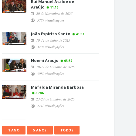
Rui Manuel Ataíde de
Araújo
11:16
20 de Novembro de 2025
5789 visualizações
João Espirito Santo
41:33
10-11 de Julho de 2025
3203 visualizações
Noemi Araujo
03:37
10-11 de Outubro de 2025
3080 visualizações
Mafalda Miranda Barbosa
36:06
23-24 de Outubro de 2025
2740 visualizações
1 ANO
5 ANOS
TODOS