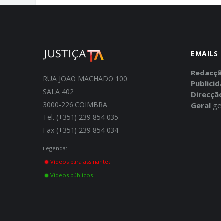
EMAILS
Redacç
RUA JOÃO MACHADO 100
Publici
SALA 402
Direcçã
3000-226 COIMBRA
Geral
ge
Tel. (+351) 239 854 035
Fax (+351) 239 854 034
Legenda:
Vídeos para assinantes
Vídeos públicos