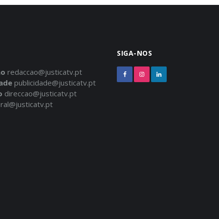
SIGA-NOS
ão
redaccao@justicatv.pt
dade
publicidade@justicatv.pt
o
direccao@justicatv.pt
ral@justicatv.pt