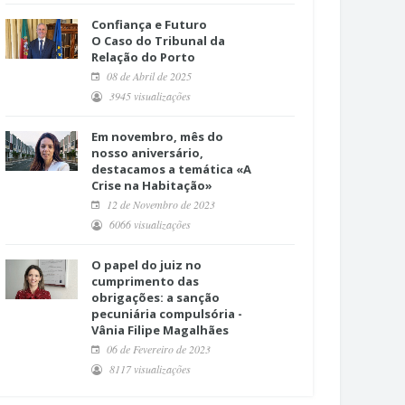
Confiança e Futuro
O Caso do Tribunal da
Relação do Porto
08 de Abril de 2025
3945 visualizações
Em novembro, mês do
nosso aniversário,
destacamos a temática «A
Crise na Habitação»
12 de Novembro de 2023
6066 visualizações
O papel do juiz no
cumprimento das
obrigações: a sanção
pecuniária compulsória -
Vânia Filipe Magalhães
06 de Fevereiro de 2023
8117 visualizações