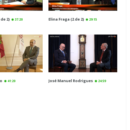
 de 2)
Elina Fraga (2 de 2)
37:20
29:15
ho
José Manuel Rodrigues
41:20
24:59