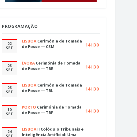
PROGRAMAÇÃO
LISBOA
Cerimónia de Tomada
02
14H30
de Posse — CSM
SET
ÉVORA
Cerimónia de Tomada
03
14H30
de Posse — TRE
SET
LISBOA
Cerimónia de Tomada
03
14H30
de Posse — TRL
SET
PORTO
Cerimónia de Tomada
10
14H30
de Posse — TRP
SET
LISBOA
II Colóquio Tribunais e
24
Inteligência Artificial: Uma
SET