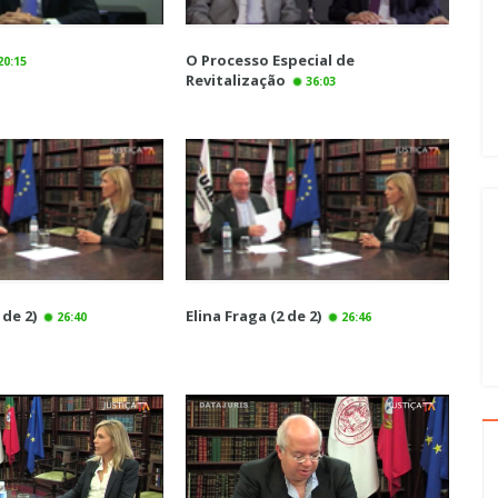
O Processo Especial de
20:15
Revitalização
36:03
 de 2)
Elina Fraga (2 de 2)
26:40
26:46