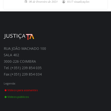
06 de Fevereiro de 2023
8117 visualizações
RUA JOÃO MACHADO 100
SALA 402
3000-226 COIMBRA
Tel. (+351) 239 854 035
Fax (+351) 239 854 034
Legenda:
Vídeos para assinantes
Vídeos públicos