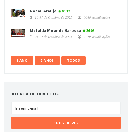
Noemi Araujo
03:37
10-11 de Outubro de 2025
3080 visualizações
Mafalda Miranda Barbosa
36:06
23-24 de Outubro de 2025
2740 visualizações
1 ANO
5 ANOS
TODOS
ALERTA DE DIRECTOS