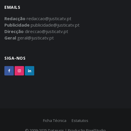
EMAILS
Redacção
redaccao@justicatv.pt
Publicidade
publicidade@justicatv.pt
Direcção
direccao@justicatv.pt
Geral
geral@justicatv.pt
SIGA-NOS
Ficha Técnica
Estatutos
© 2009-2025
Datajuris
| Produção
PixelStudio