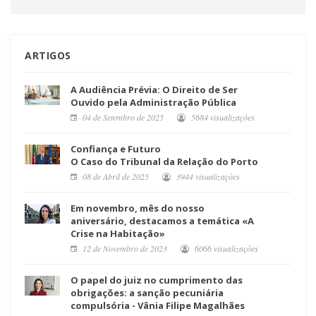
ARTIGOS
A Audiência Prévia: O Direito de Ser
Ouvido pela Administração Pública
04 de Setembro de 2025
5684 visualizações
Confiança e Futuro
O Caso do Tribunal da Relação do Porto
08 de Abril de 2025
3944 visualizações
Em novembro, mês do nosso
aniversário, destacamos a temática «A
Crise na Habitação»
12 de Novembro de 2023
6066 visualizações
O papel do juiz no cumprimento das
obrigações: a sanção pecuniária
compulsória - Vânia Filipe Magalhães