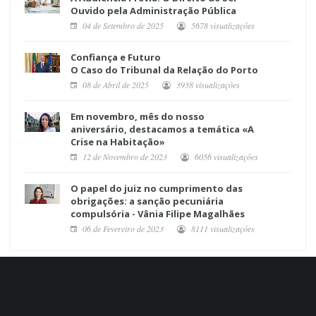
Ouvido pela Administração Pública
04 de Setembro de 2025
5678 visualizações
Confiança e Futuro
O Caso do Tribunal da Relação do Porto
08 de Abril de 2025
3938 visualizações
Em novembro, mês do nosso
aniversário, destacamos a temática «A
Crise na Habitação»
12 de Novembro de 2023
6056 visualizações
O papel do juiz no cumprimento das
obrigações: a sanção pecuniária
compulsória - Vânia Filipe Magalhães
06 de Fevereiro de 2023
8111 visualizações