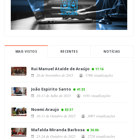
MAIS VISTOS
RECENTES
NOTÍCIAS
Rui Manuel Ataíde de Araújo
11:16
20 de Novembro de 2025
5766 visualizações
João Espirito Santo
41:33
10-11 de Julho de 2025
3191 visualizações
Noemi Araujo
03:37
10-11 de Outubro de 2025
3067 visualizações
Mafalda Miranda Barbosa
36:06
23-24 de Outubro de 2025
2728 visualizações