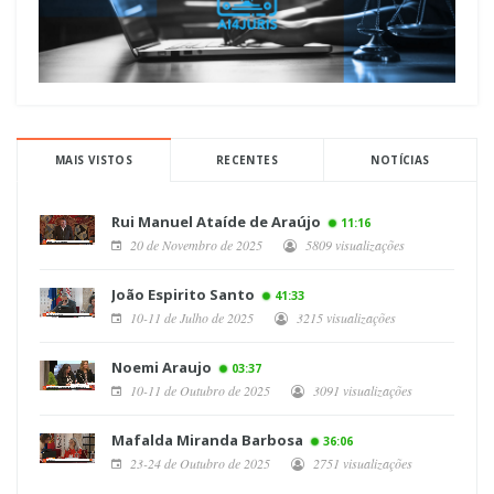
MAIS VISTOS
RECENTES
NOTÍCIAS
Rui Manuel Ataíde de Araújo
11:16
20 de Novembro de 2025
5809 visualizações
João Espirito Santo
41:33
10-11 de Julho de 2025
3215 visualizações
Noemi Araujo
03:37
10-11 de Outubro de 2025
3091 visualizações
Mafalda Miranda Barbosa
36:06
23-24 de Outubro de 2025
2751 visualizações