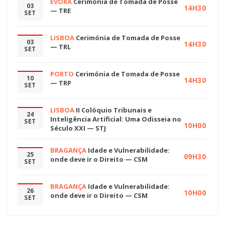
ÉVORA
Cerimónia de Tomada de Posse
03
14H30
— TRE
SET
LISBOA
Cerimónia de Tomada de Posse
03
14H30
— TRL
SET
PORTO
Cerimónia de Tomada de Posse
10
14H30
— TRP
SET
LISBOA
II Colóquio Tribunais e
24
Inteligência Artificial: Uma Odisseia no
SET
10H00
Século XXI — STJ
BRAGANÇA
Idade e Vulnerabilidade:
25
09H30
onde deve ir o Direito — CSM
SET
BRAGANÇA
Idade e Vulnerabilidade:
26
10H00
onde deve ir o Direito — CSM
SET