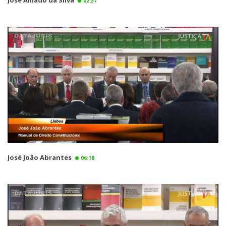
02:37
José João Abrantes
06:18