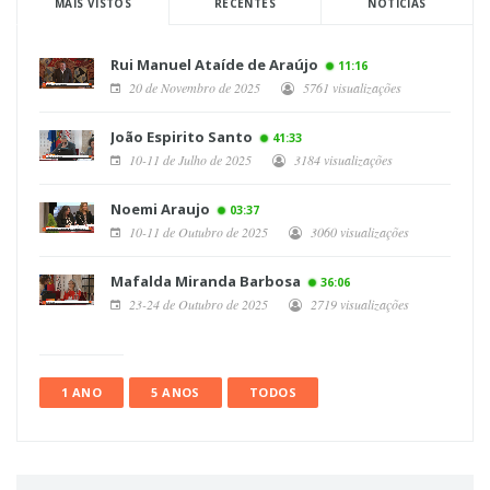
MAIS VISTOS
RECENTES
NOTÍCIAS
Rui Manuel Ataíde de Araújo
11:16
20 de Novembro de 2025
5761 visualizações
João Espirito Santo
41:33
10-11 de Julho de 2025
3184 visualizações
Noemi Araujo
03:37
10-11 de Outubro de 2025
3060 visualizações
Mafalda Miranda Barbosa
36:06
23-24 de Outubro de 2025
2719 visualizações
1 ANO
5 ANOS
TODOS