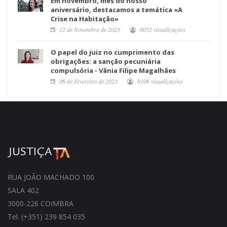
Em novembro, mês do nosso
aniversário, destacamos a temática «A
Crise na Habitação»
12 de Novembro de 2023
6052 visualizações
O papel do juiz no cumprimento das
obrigações: a sanção pecuniária
compulsória - Vânia Filipe Magalhães
06 de Fevereiro de 2023
8106 visualizações
RUA JOÃO MACHADO 100
SALA 402
3000-226 COIMBRA
Tel. (+351) 239 854 035