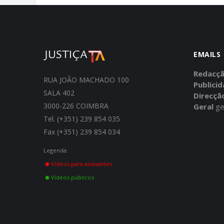
EMAILS
Redacç
RUA JOÃO MACHADO 100
Publici
SALA 402
Direcçã
3000-226 COIMBRA
Geral
ge
Tel. (+351) 239 854 035
Fax (+351) 239 854 034
Legenda:
Vídeos para assinantes
Vídeos públicos