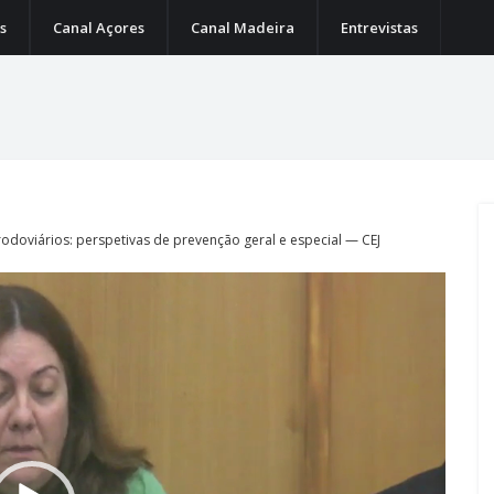
s
Canal Açores
Canal Madeira
Entrevistas
rodoviários: perspetivas de prevenção geral e especial — CEJ