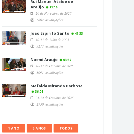
Rui Manuel Ataíde de
Araújo
11:16
20 de Novembro de 2025
5802 visualizações
João Espirito Santo
41:33
10-11 de Julho de 2025
3213 visualizações
Noemi Araujo
03:37
10-11 de Outubro de 2025
3091 visualizações
Mafalda Miranda Barbosa
36:06
23-24 de Outubro de 2025
2750 visualizações
1 ANO
5 ANOS
TODOS