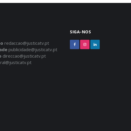
SIGA-NOS
ão
redaccao@justicatv.pt
dade
publicidade@justicatv.pt
o
direccao@justicatv.pt
ral@justicatv.pt