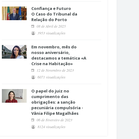
Confiança e Futuro
O Caso do Tribunal da
Relação do Porto
08 de Abril de 2025
3953 visualizações
Em novembro, mês do
nosso aniversário,
destacamos a temática «A
Crise na Habitação»
12 de Novembro de 2023
6071 visualizações
O papel do juiz no
cumprimento das
obrigações: a sanção
pecuniária compulsória -
Vânia Filipe Magalhães
06 de Fevereiro de 2023
8124 visualizações