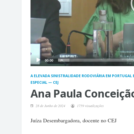
00:00
A ELEVADA SINISTRALIDADE RODOVIÁRIA EM PORTUGAL E
ESPECIAL — CEJ
Ana Paula Conceiçã
28 de Junho de 2024
1759 visualizações
Juíza Desembargadora, docente no CEJ