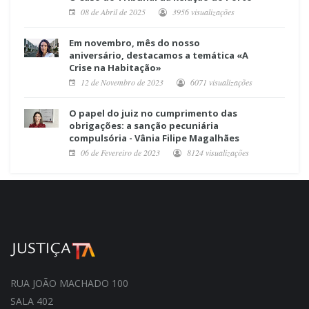
08 de Abril de 2025
3956 visualizações
Em novembro, mês do nosso
aniversário, destacamos a temática «A
Crise na Habitação»
12 de Novembro de 2023
6071 visualizações
O papel do juiz no cumprimento das
obrigações: a sanção pecuniária
compulsória - Vânia Filipe Magalhães
06 de Fevereiro de 2023
8124 visualizações
RUA JOÃO MACHADO 100
SALA 402