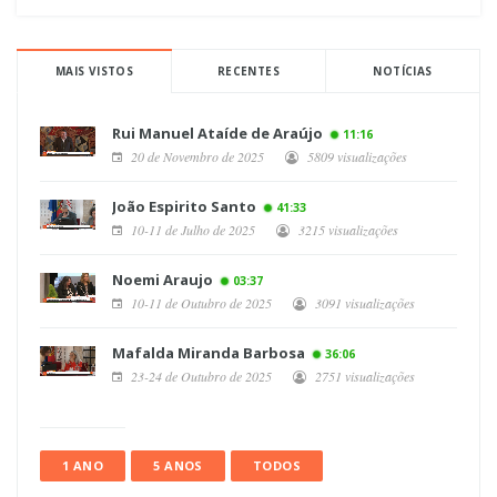
MAIS VISTOS
RECENTES
NOTÍCIAS
Rui Manuel Ataíde de Araújo
11:16
20 de Novembro de 2025
5809 visualizações
João Espirito Santo
41:33
10-11 de Julho de 2025
3215 visualizações
Noemi Araujo
03:37
10-11 de Outubro de 2025
3091 visualizações
Mafalda Miranda Barbosa
36:06
23-24 de Outubro de 2025
2751 visualizações
1 ANO
5 ANOS
TODOS