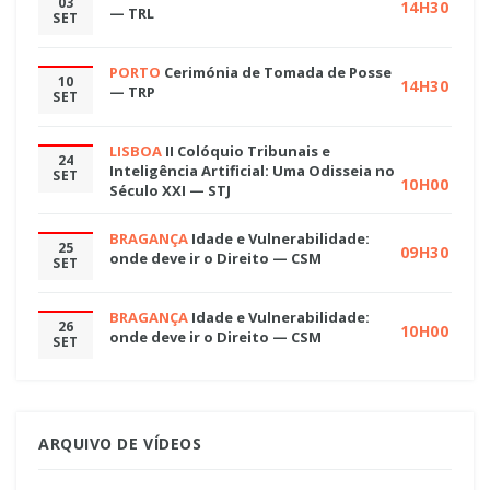
03
14H30
— TRL
SET
PORTO
Cerimónia de Tomada de Posse
10
14H30
— TRP
SET
LISBOA
II Colóquio Tribunais e
24
Inteligência Artificial: Uma Odisseia no
SET
10H00
Século XXI — STJ
BRAGANÇA
Idade e Vulnerabilidade:
25
09H30
onde deve ir o Direito — CSM
SET
BRAGANÇA
Idade e Vulnerabilidade:
26
10H00
onde deve ir o Direito — CSM
SET
ARQUIVO DE VÍDEOS