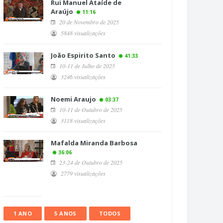
Rui Manuel Ataíde de
Araújo
11:16
20 de Novembro de 2025
5848 visualizações
João Espirito Santo
41:33
10-11 de Julho de 2025
3246 visualizações
Noemi Araujo
03:37
10-11 de Outubro de 2025
3118 visualizações
Mafalda Miranda Barbosa
36:06
23-24 de Outubro de 2025
2779 visualizações
1 ANO
5 ANOS
TODOS