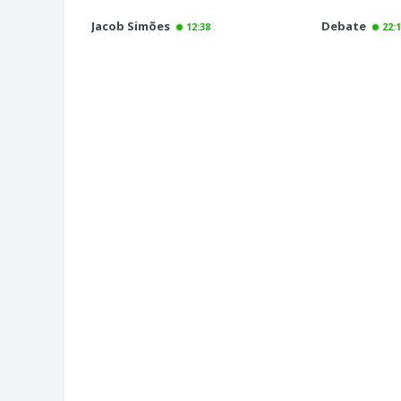
Jacob Simões
Debate
12:38
22: