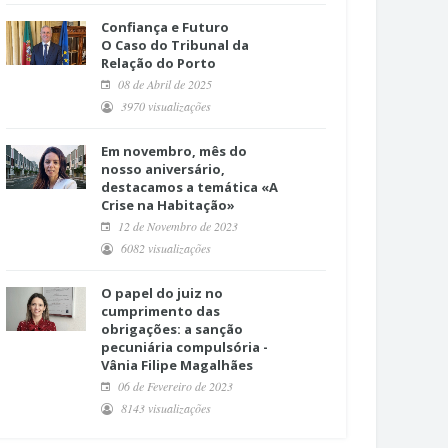
Confiança e Futuro
O Caso do Tribunal da
Relação do Porto
08 de Abril de 2025
3970 visualizações
Em novembro, mês do
nosso aniversário,
destacamos a temática «A
Crise na Habitação»
12 de Novembro de 2023
6082 visualizações
O papel do juiz no
cumprimento das
obrigações: a sanção
pecuniária compulsória -
Vânia Filipe Magalhães
06 de Fevereiro de 2023
8143 visualizações