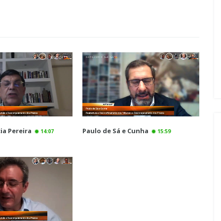
ia Pereira
Paulo de Sá e Cunha
14:07
15:59