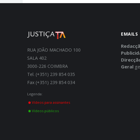
EMAILS
Redacç
RUA JOÃO MACHADO 100
Publici
SALA 402
Direcçã
3000-226 COIMBRA
Geral
ge
Tel. (+351) 239 854 035
Fax (+351) 239 854 034
Legenda:
Vídeos para assinantes
Vídeos públicos