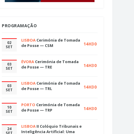
PROGRAMAÇÃO
LISBOA
Cerimónia de Tomada
02
14H30
de Posse — CSM
SET
ÉVORA
Cerimónia de Tomada
03
14H30
de Posse — TRE
SET
LISBOA
Cerimónia de Tomada
03
14H30
de Posse — TRL
SET
PORTO
Cerimónia de Tomada
10
14H30
de Posse — TRP
SET
LISBOA
II Colóquio Tribunais e
24
Inteligência Artificial: Uma
SET