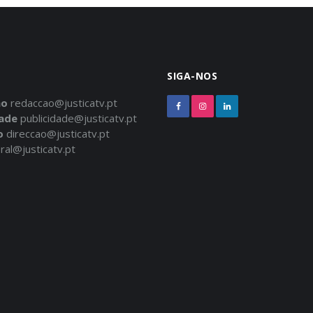
SIGA-NOS
ão
redaccao@justicatv.pt
dade
publicidade@justicatv.pt
o
direccao@justicatv.pt
ral@justicatv.pt