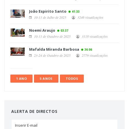
João Espirito Santo
41:33
10-11 de Julho de 2025
3246 visualizações
Noemi Araujo
03:37
10-11 de Outubro de 2025
3118 visualizações
Mafalda Miranda Barbosa
36:06
23-24 de Outubro de 2025
2779 visualizações
1 ANO
5 ANOS
TODOS
ALERTA DE DIRECTOS