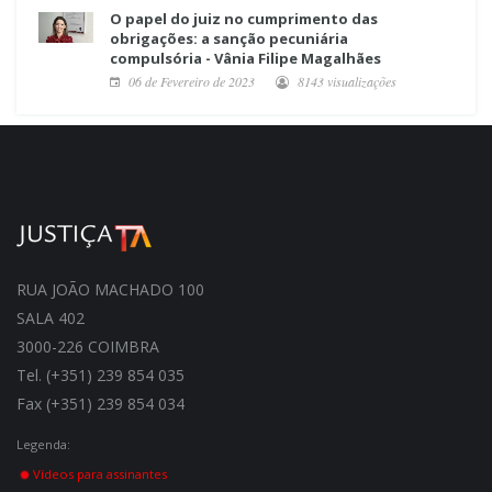
O papel do juiz no cumprimento das
obrigações: a sanção pecuniária
compulsória - Vânia Filipe Magalhães
06 de Fevereiro de 2023
8143 visualizações
RUA JOÃO MACHADO 100
SALA 402
3000-226 COIMBRA
Tel. (+351) 239 854 035
Fax (+351) 239 854 034
Legenda:
Vídeos para assinantes