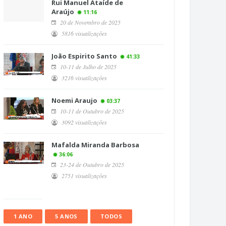
Rui Manuel Ataíde de
Araújo
11:16
20 de Novembro de 2025
5816 visualizações
João Espirito Santo
41:33
10-11 de Julho de 2025
3216 visualizações
Noemi Araujo
03:37
10-11 de Outubro de 2025
3092 visualizações
Mafalda Miranda Barbosa
36:06
23-24 de Outubro de 2025
2751 visualizações
1 ANO
5 ANOS
TODOS