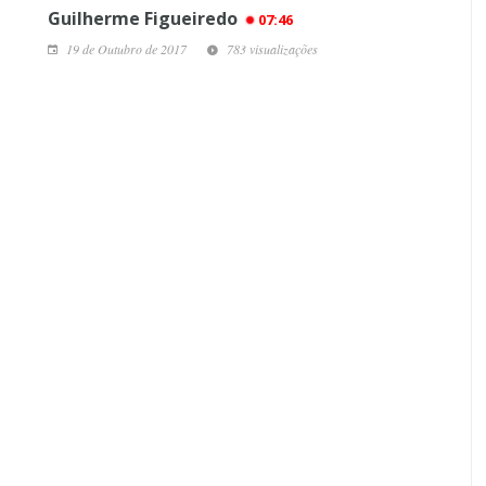
Guilherme Figueiredo
07:46
19 de Outubro de 2017
783 visualizações