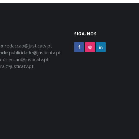
SIGA-NOS
ão
redaccao@justicatv.pt
dade
publicidade@justicatv.pt
o
direccao@justicatv.pt
ral@justicatv.pt