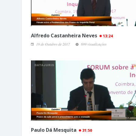
Alfredo Castanheira Neves
13:24
19 de Outubro de 2017
699 visualizações
Paulo Dá Mesquita
31:50