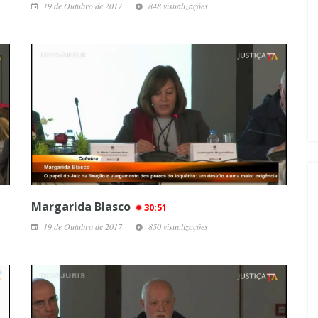
19 de Outubro de 2017
848 visualizações
Margarida Blasco
30:51
19 de Outubro de 2017
850 visualizações