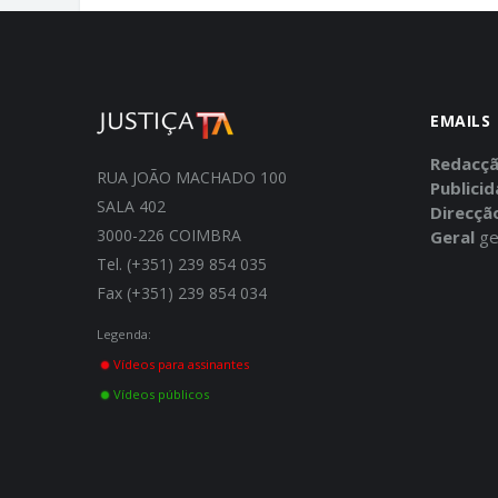
EMAILS
Redacç
RUA JOÃO MACHADO 100
Publici
SALA 402
Direcçã
3000-226 COIMBRA
Geral
ge
Tel. (+351) 239 854 035
Fax (+351) 239 854 034
Legenda:
Vídeos para assinantes
Vídeos públicos