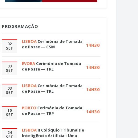
PROGRAMAÇÃO
LISBOA
Cerimónia de Tomada
02
14H30
de Posse — CSM
SET
ÉVORA
Cerimónia de Tomada
03
14H30
de Posse — TRE
SET
LISBOA
Cerimónia de Tomada
03
14H30
de Posse — TRL
SET
PORTO
Cerimónia de Tomada
10
14H30
de Posse — TRP
SET
LISBOA
II Colóquio Tribunais e
24
Inteligência Artificial: Uma
SET