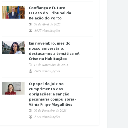
Confiança e Futuro
O Caso do Tribunal da
Relação do Porto
08 de Abril de 2025
3957 visualizações
Em novembro, mês do
nosso aniversário,
destacamos a temática «A
Crise na Habitação»
12 de Novembro de 2023
6071 visualizações
O papel do juiz no
cumprimento das
obrigações: a sanção
pecuniária compulsória -
Vânia Filipe Magalhães
06 de Fevereiro de 2023
8124 visualizações