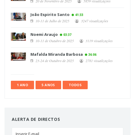
20 de Novembro de 2025
5859 visualizações
João Espirito Santo
41:33
10-11 de Julho de 2025
3247 visualizações
Noemi Araujo
03:37
10-11 de Outubro de 2025
3119 visualizações
Mafalda Miranda Barbosa
36:06
23-24 de Outubro de 2025
2781 visualizações
1 ANO
5 ANOS
TODOS
ALERTA DE DIRECTOS