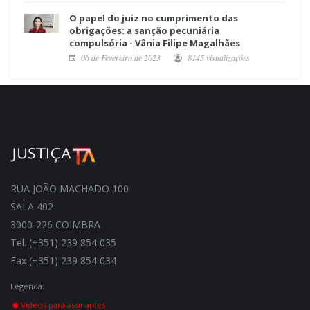
O papel do juiz no cumprimento das
obrigações: a sanção pecuniária
compulsória - Vânia Filipe Magalhães
06 de Fevereiro de 2023
8145 visualizações
RUA JOÃO MACHADO 100
SALA 402
3000-226 COIMBRA
Tel. (+351) 239 854 035
Fax (+351) 239 854 034
Legenda:
Vídeos para assinantes