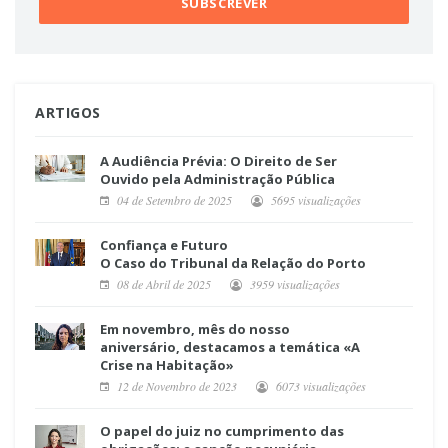
ARTIGOS
A Audiência Prévia: O Direito de Ser
Ouvido pela Administração Pública
04 de Setembro de 2025
5695 visualizações
Confiança e Futuro
O Caso do Tribunal da Relação do Porto
08 de Abril de 2025
3959 visualizações
Em novembro, mês do nosso
aniversário, destacamos a temática «A
Crise na Habitação»
12 de Novembro de 2023
6073 visualizações
O papel do juiz no cumprimento das