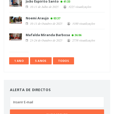
João Espirito Santo
41:33
10-11 de Julho de 2025
3225 visualizações
Noemi Araujo
03:37
10-11 de Outubro de 2025
3100 visualizações
Mafalda Miranda Barbosa
36:06
23-24 de Outubro de 2025
2758 visualizações
1 ANO
5 ANOS
TODOS
ALERTA DE DIRECTOS