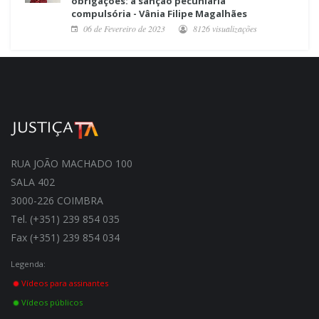
obrigações: a sanção pecuniária
compulsória - Vânia Filipe Magalhães
06 de Fevereiro de 2023
8126 visualizações
RUA JOÃO MACHADO 100
SALA 402
3000-226 COIMBRA
Tel. (+351) 239 854 035
Fax (+351) 239 854 034
Legenda:
Vídeos para assinantes
Vídeos públicos