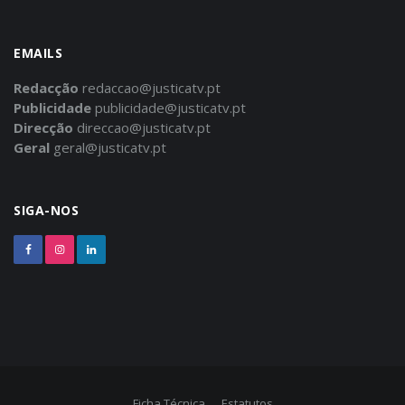
EMAILS
Redacção
redaccao@justicatv.pt
Publicidade
publicidade@justicatv.pt
Direcção
direccao@justicatv.pt
Geral
geral@justicatv.pt
SIGA-NOS
Ficha Técnica
Estatutos