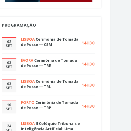
PROGRAMAÇÃO
LISBOA
Cerimónia de Tomada
02
14H30
de Posse — CSM
SET
ÉVORA
Cerimónia de Tomada
03
14H30
de Posse — TRE
SET
LISBOA
Cerimónia de Tomada
03
14H30
de Posse — TRL
SET
PORTO
Cerimónia de Tomada
10
14H30
de Posse — TRP
SET
LISBOA
II Colóquio Tribunais e
24
Inteligência Artificial: Uma
SET