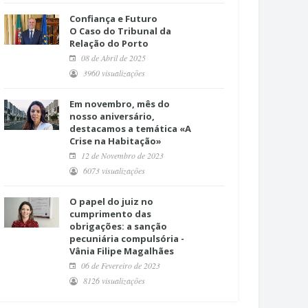
Confiança e Futuro
O Caso do Tribunal da
Relação do Porto
08 de Abril de 2025
3960 visualizações
Em novembro, mês do
nosso aniversário,
destacamos a temática «A
Crise na Habitação»
12 de Novembro de 2023
6073 visualizações
O papel do juiz no
cumprimento das
obrigações: a sanção
pecuniária compulsória -
Vânia Filipe Magalhães
06 de Fevereiro de 2023
8126 visualizações