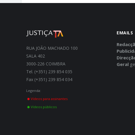
EMAILS
Redacç
RUA JOÃO MACHADO 100
Publici
SALA 402
Direcçã
3000-226 COIMBRA
Geral
ge
Tel. (+351) 239 854 035
Fax (+351) 239 854 034
Legenda:
Vídeos para assinantes
Vídeos públicos