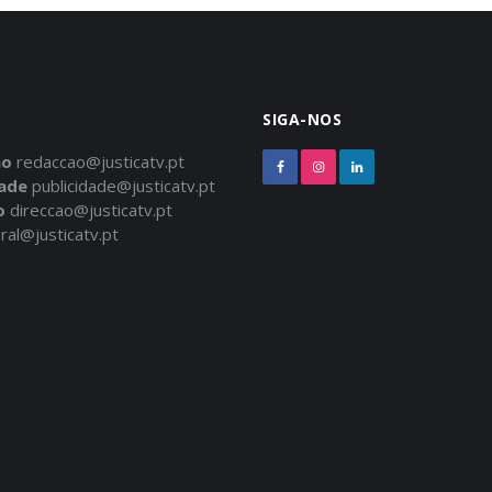
SIGA-NOS
ão
redaccao@justicatv.pt
dade
publicidade@justicatv.pt
o
direccao@justicatv.pt
ral@justicatv.pt