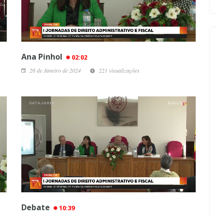
Ana Pinhol
02:02
26 de Janeiro de 2024
221 visualizações
Debate
10:39