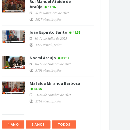
Rui Manuel Ataíde de
Araújo
11:16
20 de Novembro de 2025
5827 visualizações
João Espirito Santo
41:33
10-11 de Julho de 2025
3227 visualizações
Noemi Araujo
03:37
10-11 de Outubro de 2025
3101 visualizações
Mafalda Miranda Barbosa
36:06
23-24 de Outubro de 2025
2761 visualizações
1 ANO
5 ANOS
TODOS