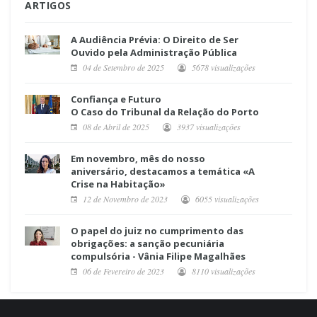
ARTIGOS
A Audiência Prévia: O Direito de Ser
Ouvido pela Administração Pública
04 de Setembro de 2025
5678 visualizações
Confiança e Futuro
O Caso do Tribunal da Relação do Porto
08 de Abril de 2025
3937 visualizações
Em novembro, mês do nosso
aniversário, destacamos a temática «A
Crise na Habitação»
12 de Novembro de 2023
6055 visualizações
O papel do juiz no cumprimento das
obrigações: a sanção pecuniária
compulsória - Vânia Filipe Magalhães
06 de Fevereiro de 2023
8110 visualizações