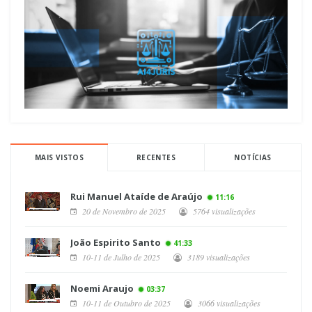
MAIS VISTOS
RECENTES
NOTÍCIAS
Rui Manuel Ataíde de Araújo
11:16
20 de Novembro de 2025
5764 visualizações
João Espirito Santo
41:33
10-11 de Julho de 2025
3189 visualizações
Noemi Araujo
03:37
10-11 de Outubro de 2025
3066 visualizações