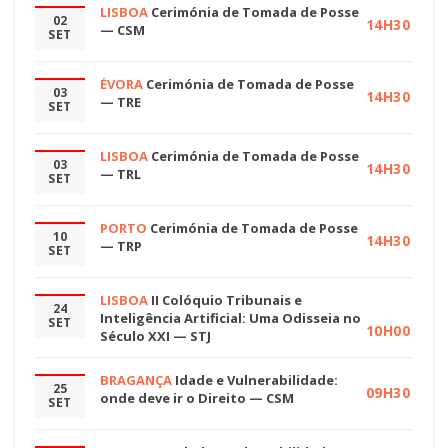
LISBOA
Cerimónia de Tomada de Posse
02
14H30
— CSM
SET
ÉVORA
Cerimónia de Tomada de Posse
03
14H30
— TRE
SET
LISBOA
Cerimónia de Tomada de Posse
03
14H30
— TRL
SET
PORTO
Cerimónia de Tomada de Posse
10
14H30
— TRP
SET
LISBOA
II Colóquio Tribunais e
24
Inteligência Artificial: Uma Odisseia no
SET
10H00
Século XXI — STJ
BRAGANÇA
Idade e Vulnerabilidade:
25
09H30
onde deve ir o Direito — CSM
SET