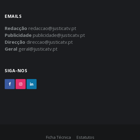
EMAILS
Redacção
redaccao@justicatv.pt
Publicidade
publicidade@justicatv.pt
Direcção
direccao@justicatv.pt
Geral
geral@justicatv.pt
SIGA-NOS
Ficha Técnica
Estatutos