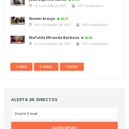
10-11 de Julho de 2025
3197 visualizações
Noemi Araujo
03:37
10-11 de Outubro de 2025
3074 visualizações
Mafalda Miranda Barbosa
36:06
23-24 de Outubro de 2025
2733 visualizações
1 ANO
5 ANOS
TODOS
ALERTA DE DIRECTOS