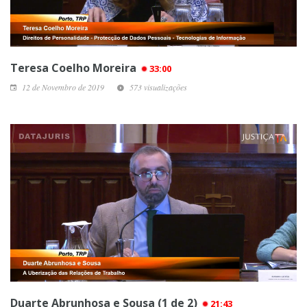
Teresa Coelho Moreira
33:00
12 de Novembro de 2019
573 visualizações
Duarte Abrunhosa e Sousa (1 de 2)
21:43