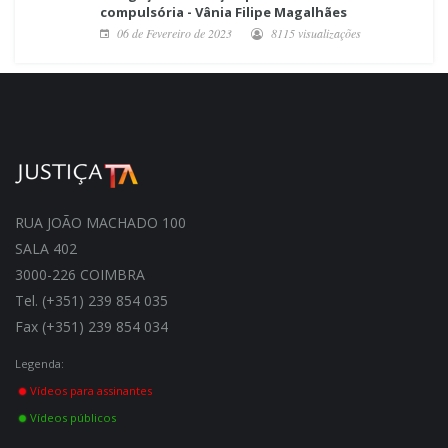
compulsória - Vânia Filipe Magalhães
06 de Fevereiro de 2023
8115 visualizações
RUA JOÃO MACHADO 100
SALA 402
3000-226 COIMBRA
Tel. (+351) 239 854 035
Fax (+351) 239 854 034
Legenda:
Vídeos para assinantes
Vídeos públicos