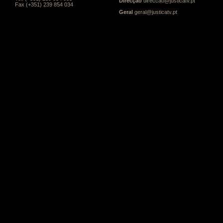
Direcção
direccao@justicatv.pt
Fax (+351) 239 854 034
Geral
geral@justicatv.pt