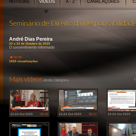
NOTÍCIAS
VÍDEOS
A - Z
CANAL AÇORES
C
Seminário de Direito da Responsabilidad
André Dias Pereira
23 a 24 de Outubro de 2025
O consentimento informado
30:58
1933 visualizações
Mais vídeos
O
desta categoria
23-24 Out 2025
36:06
23-24 Out 2025
39:17
23-24 Out 2025