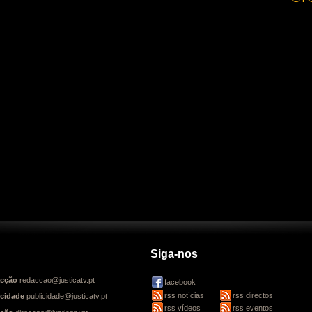
Siga-nos
cção
redaccao@justicatv.pt
facebook
rss notícias
rss directos
icidade
publicidade@justicatv.pt
rss vídeos
rss eventos