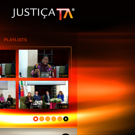
[Entrar por IP]
PLAYLISTS
+ info
+ info
+ info
+ info
+ info
+ info