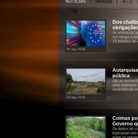
NOTÍCIAS
VÍDEOS
A - Z
Dos chatbo
obrigaçõe
As empresas qu
Act obriga a id
15 milhões de 
05 Ago 2026
Autarquias
pública
Até ao moment
uma autarquia 
assembleias mu
04 Ago 2026
Coimas por
Governo qu
Os dados de co
triplicaram em 
entre os setore