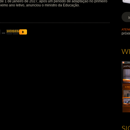
r de 1 de janeiro de 2027, após um período de adaptação no primeiro
óximo ano letivo, anunciou o ministro da Educação.
ATEN
...
1031
1032
próxi
W
S