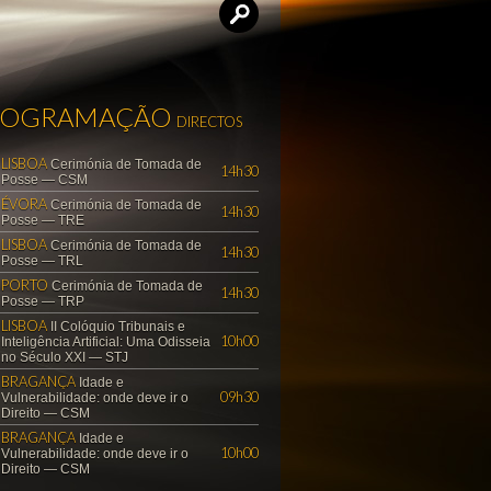
ROGRAMAÇÃO
DIRECTOS
LISBOA
Cerimónia de Tomada de
14h30
Posse — CSM
ÉVORA
Cerimónia de Tomada de
14h30
Posse — TRE
LISBOA
Cerimónia de Tomada de
14h30
Posse — TRL
PORTO
Cerimónia de Tomada de
14h30
Posse — TRP
LISBOA
II Colóquio Tribunais e
10h00
Inteligência Artificial: Uma Odisseia
no Século XXI — STJ
BRAGANÇA
Idade e
09h30
Vulnerabilidade: onde deve ir o
Direito — CSM
BRAGANÇA
Idade e
10h00
Vulnerabilidade: onde deve ir o
Direito — CSM