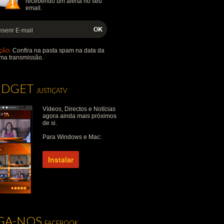
recebendo um alerta no seu
email.
Confira na pasta spam na data da
ÇÃO:
ma transmissão.
IDGET
JUSTIÇATV
Vídeos, Directos e Notícias
agora ainda mais próximos
de si.
Para Windows e Mac:
Instalar
IGA-NOS
FACEBOOK