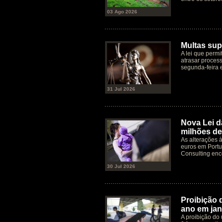
03 Ago 2026
Multas supe
A lei que permi
atrasar process
segunda-feira 
31 Jul 2026
Nova Lei d
milhões de
As alterações 
euros em Port
Consulting en
30 Jul 2026
Proibição 
ano em jan
A proibição do