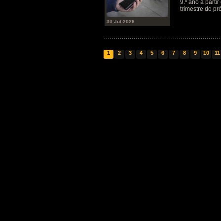
9.º ano a parti
trimestre do pr
30 Jul 2026
1
2
3
4
5
6
7
8
9
10
11