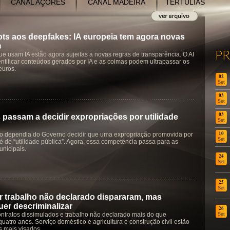
CANAL AÇORES
CANAL MADEIRA
TERTÚLIAS
ts aos deepfakes: IA europeia tem agora novas
s
P
e usam IA estão agora sujeitas a novas regras de transparência. O AI
entificar conteúdos gerados por IA e as coimas podem ultrapassar os
euros.
02
Set
03
Set
03
 passam a decidir expropriações por utilidade
Set
10
o dependia do Governo decidir que uma expropriação promovida por
Set
é de “utilidade pública”. Agora, essa competência passa para as
nicipais.
24
Set
25
Set
 trabalho não declarado dispararam, mas
er descriminalizar
26
ntratos dissimulados e trabalho não declarado mais do que
Set
quatro anos. Serviço doméstico e agricultura e construção civil estão
s mais visados.