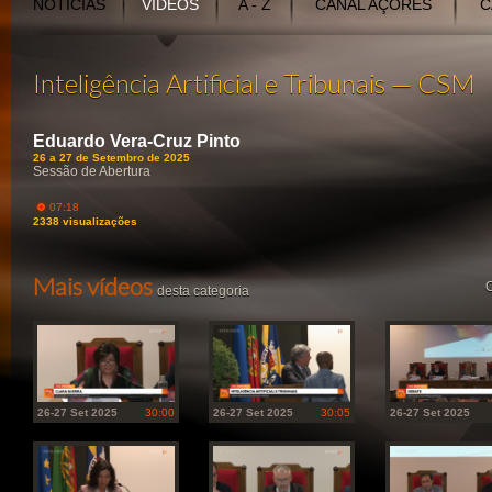
NOTÍCIAS
VÍDEOS
A - Z
CANAL AÇORES
C
Inteligência Artificial e Tribunais — CSM
Eduardo Vera-Cruz Pinto
26 a 27 de Setembro de 2025
Sessão de Abertura
07:18
2338 visualizações
Mais vídeos
O
desta categoria
26-27 Set 2025
30:00
26-27 Set 2025
30:05
26-27 Set 2025