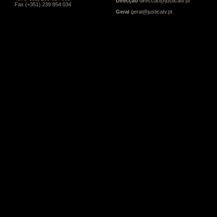
Direcção
direccao@justicatv.pt
Fax (+351) 239 854 034
Geral
geral@justicatv.pt