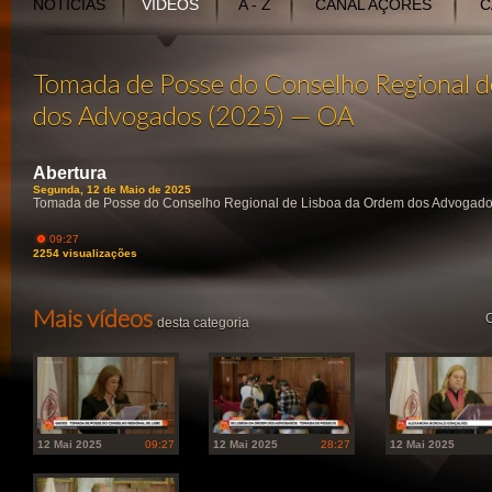
NOTÍCIAS
VÍDEOS
A - Z
CANAL AÇORES
C
Tomada de Posse do Conselho Regional 
dos Advogados (2025) — OA
Abertura
Segunda, 12 de Maio de 2025
Tomada de Posse do Conselho Regional de Lisboa da Ordem dos Advogad
09:27
2254 visualizações
Mais vídeos
O
desta categoria
12 Mai 2025
09:27
12 Mai 2025
28:27
12 Mai 2025