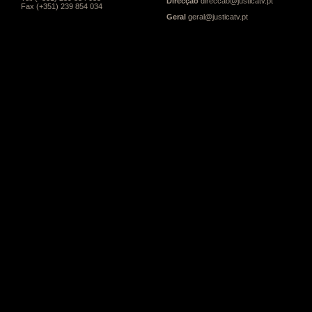
Direcção
direccao@justicatv.pt
Fax (+351) 239 854 034
Geral
geral@justicatv.pt