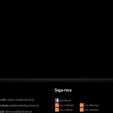
Siga-nos
cção
redaccao@justicatv.pt
facebook
rss notícias
rss directos
icidade
publicidade@justicatv.pt
rss vídeos
rss eventos
cção
direccao@justicatv.pt