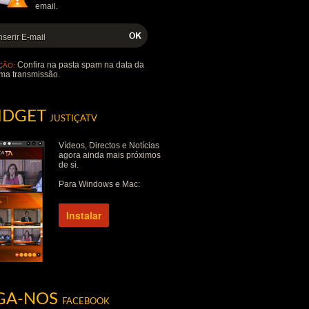
email.
Confira na pasta spam na data da
ÇÃO:
ma transmissão.
IDGET
JUSTIÇATV
Vídeos, Directos e Notícias
agora ainda mais próximos
de si.
Para Windows e Mac:
Instalar
IGA-NOS
FACEBOOK