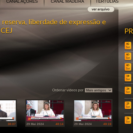
CANAL AÇORES
CANAL MADEIRA
TERTÚLIAS
 reserva, liberdade de expressão e
 CEJ
P
02
Set
03
Set
03
Set
10
Set
24
Ordenar vídeos por
Set
25
Set
26
Set
36:07
29 Mai 2024
48:14
29 Mai 2024
49:19