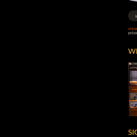
ATEN
próxi
W
S