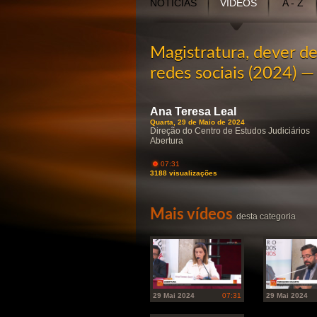
NOTÍCIAS
VÍDEOS
A - Z
Magistratura, dever de
redes sociais (2024) —
Ana Teresa Leal
Quarta, 29 de Maio de 2024
Direção do Centro de Estudos Judiciários
Abertura
07:31
3188 visualizações
Mais vídeos
desta categoria
29 Mai 2024
07:31
29 Mai 2024