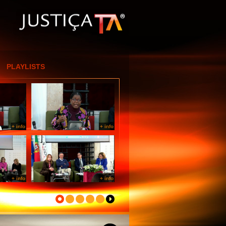
[Entrar por IP]
PLAYLISTS
+ info
+ info
+ info
+ info
+ info
+ info