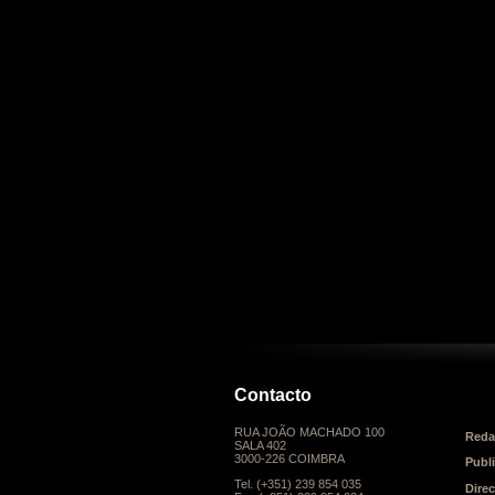
Contacto
RUA JOÃO MACHADO 100
Reda
SALA 402
3000-226 COIMBRA
Publ
Tel. (+351) 239 854 035
Dire