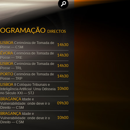
ROGRAMAÇÃO
DIRECTOS
Cerimónia de Tomada de
LISBOA
14h30
Posse — CSM
Cerimónia de Tomada de
ÉVORA
14h30
Posse — TRE
Cerimónia de Tomada de
LISBOA
14h30
Posse — TRL
Cerimónia de Tomada de
PORTO
14h30
Posse — TRP
II Colóquio Tribunais e
LISBOA
Inteligência Artificial: Uma Odisseia
10h00
no Século XXI — STJ
Idade e
BRAGANÇA
Vulnerabilidade: onde deve ir o
09h30
Direito — CSM
Idade e
BRAGANÇA
Vulnerabilidade: onde deve ir o
10h00
Direito — CSM