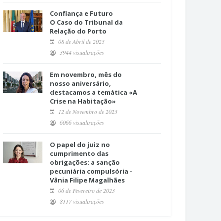
Confiança e Futuro
O Caso do Tribunal da
Relação do Porto
08 de Abril de 2025
3944 visualizações
Em novembro, mês do
nosso aniversário,
destacamos a temática «A
Crise na Habitação»
12 de Novembro de 2023
6066 visualizações
O papel do juiz no
cumprimento das
obrigações: a sanção
pecuniária compulsória -
Vânia Filipe Magalhães
06 de Fevereiro de 2023
8117 visualizações