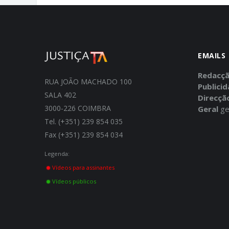
EMAILS
Redacç
RUA JOÃO MACHADO 100
Publici
SALA 402
Direcçã
3000-226 COIMBRA
Geral
ge
Tel. (+351) 239 854 035
Fax (+351) 239 854 034
Legenda:
Vídeos para assinantes
Vídeos públicos