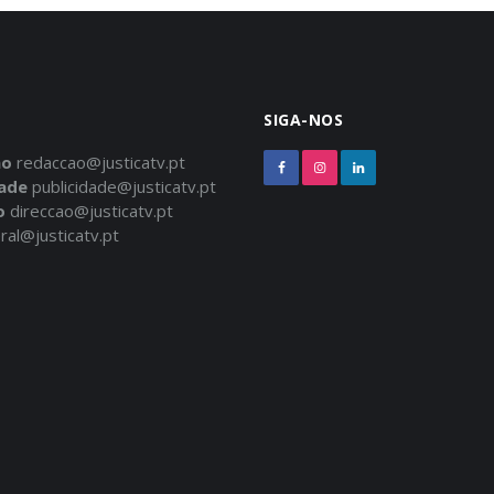
SIGA-NOS
ão
redaccao@justicatv.pt
dade
publicidade@justicatv.pt
o
direccao@justicatv.pt
ral@justicatv.pt