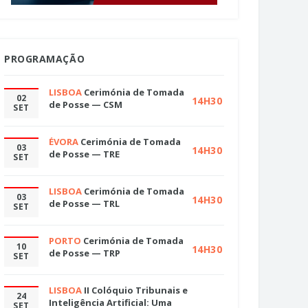
PROGRAMAÇÃO
LISBOA
Cerimónia de Tomada
02
14H30
de Posse — CSM
SET
ÉVORA
Cerimónia de Tomada
03
14H30
de Posse — TRE
SET
LISBOA
Cerimónia de Tomada
03
14H30
de Posse — TRL
SET
PORTO
Cerimónia de Tomada
10
14H30
de Posse — TRP
SET
LISBOA
II Colóquio Tribunais e
24
Inteligência Artificial: Uma
SET