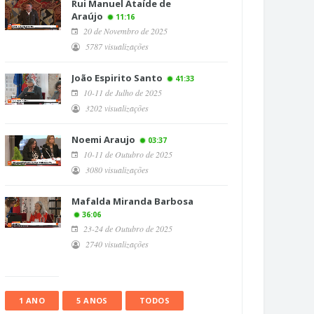
Rui Manuel Ataíde de
Araújo
11:16
20 de Novembro de 2025
5787 visualizações
João Espirito Santo
41:33
10-11 de Julho de 2025
3202 visualizações
Noemi Araujo
03:37
10-11 de Outubro de 2025
3080 visualizações
Mafalda Miranda Barbosa
36:06
23-24 de Outubro de 2025
2740 visualizações
1 ANO
5 ANOS
TODOS