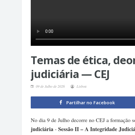
Temas de ética, deo
judiciária — CEJ
09 de Julho de 2026
Lisboa
Partilhar no Facebook
No dia 9 de Julho decorre no CEJ a formação 
judiciária
Sessão II – A Integridade Judici
-