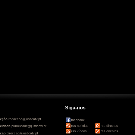
Siga-nos
cção
redaccao@justicatv.pt
facebook
rss notícias
rss directos
icidade
publicidade@justicatv.pt
rss vídeos
rss eventos
cção
direccao@justicatv.pt