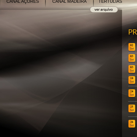
CANAL AÇORES
CANAL MADEIRA
TERTÚLIAS
P
02
Set
03
Set
03
Set
10
Set
24
Set
25
Set
26
Set