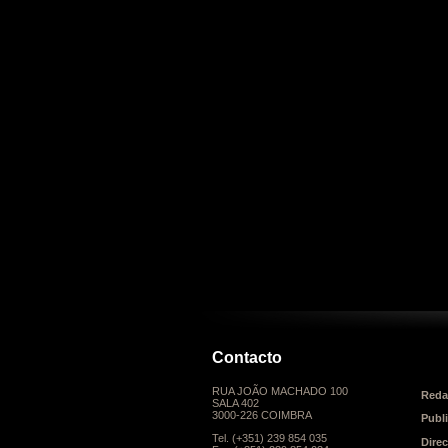
Contacto
RUA JOÃO MACHADO 100
Reda
SALA 402
3000-226 COIMBRA
Publ
Tel. (+351) 239 854 035
Dire