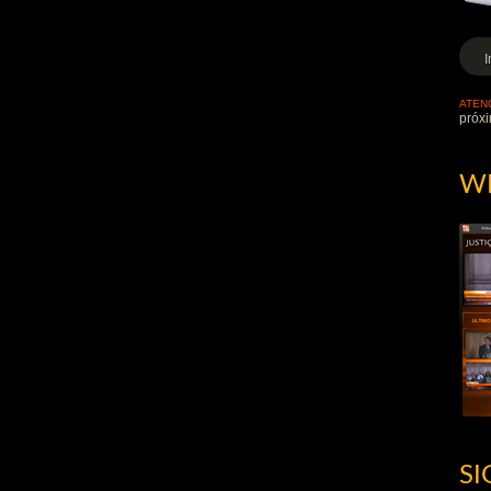
ATEN
próxi
W
S