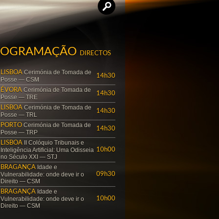
ROGRAMAÇÃO
DIRECTOS
Cerimónia de Tomada de
LISBOA
14h30
Posse — CSM
Cerimónia de Tomada de
ÉVORA
14h30
Posse — TRE
Cerimónia de Tomada de
LISBOA
14h30
Posse — TRL
Cerimónia de Tomada de
PORTO
14h30
Posse — TRP
II Colóquio Tribunais e
LISBOA
Inteligência Artificial: Uma Odisseia
10h00
no Século XXI — STJ
Idade e
BRAGANÇA
Vulnerabilidade: onde deve ir o
09h30
Direito — CSM
Idade e
BRAGANÇA
Vulnerabilidade: onde deve ir o
10h00
Direito — CSM