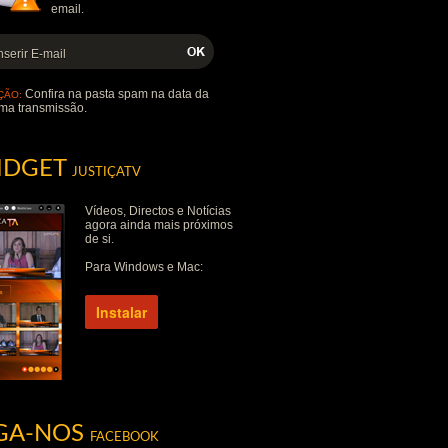
email.
Confira na pasta spam na data da
ÇÃO:
ma transmissão.
IDGET
JUSTIÇATV
Vídeos, Directos e Notícias
agora ainda mais próximos
de si.
Para Windows e Mac:
Instalar
IGA-NOS
FACEBOOK