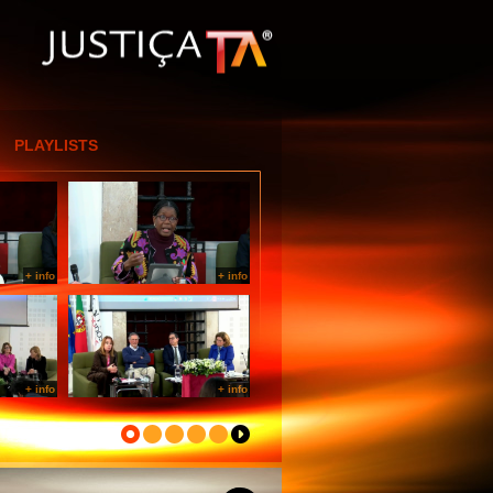
[Entrar por IP]
PLAYLISTS
+ info
+ info
+ info
+ info
+ info
+ info