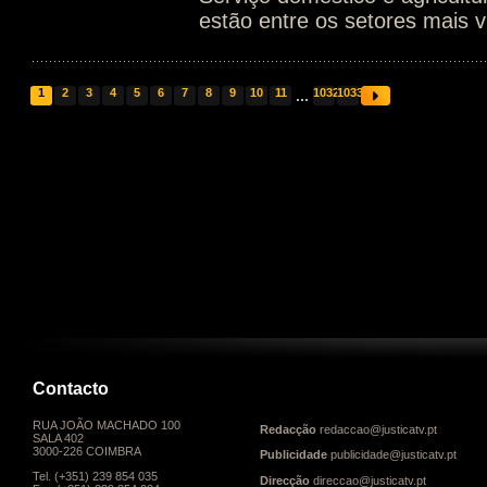
estão entre os setores mais v
1
2
3
4
5
6
7
8
9
10
11
...
1032
1033
Contacto
RUA JOÃO MACHADO 100
Redacção
redaccao@justicatv.pt
SALA 402
3000-226 COIMBRA
Publicidade
publicidade@justicatv.pt
Tel. (+351) 239 854 035
Direcção
direccao@justicatv.pt