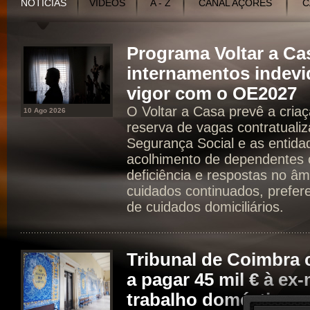
NOTÍCIAS
VÍDEOS
A - Z
CANAL AÇORES
C
Programa Voltar a Ca
internamentos indevi
vigor com o OE2027
O Voltar a Casa prevê a cria
10 Ago 2026
reserva de vagas contratualiz
Segurança Social e as entidad
acolhimento de dependentes 
deficiência e respostas no âm
cuidados continuados, prefer
de cuidados domiciliários.
Tribunal de Coimbr
a pagar 45 mil € à ex
trabalho doméstico