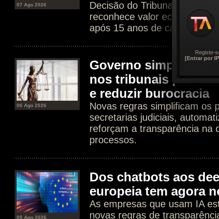
Decisão do Tribunal da Rela
07 Ago 2026
reconhece valor económico d
após 15 anos de casamento e 
Registe-s
[Entrar por IP
Governo simplifica p
nos tribunais para ac
e reduzir burocracia
Novas regras simplificam os 
06 Ago 2026
secretarias judiciais, automat
reforçam a transparência na d
processos.
Dos chatbots aos dee
europeia tem agora n
As empresas que usam IA est
novas regras de transparência
05 Ago 2026