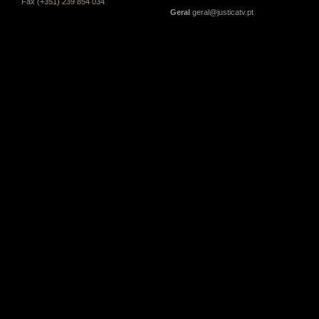
Fax (+351) 239 854 034
Geral
geral@justicatv.pt