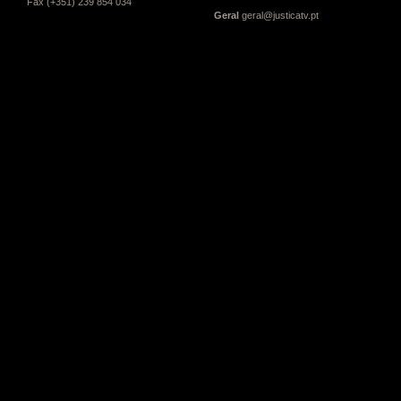
Fax (+351) 239 854 034
Geral
geral@justicatv.pt