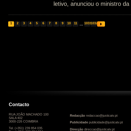
letivo, anunciou o ministro d
1
2
3
4
5
6
7
8
9
10
11
...
1031
1032
Contacto
RUA JOÃO MACHADO 100
Redacção
redaccao@justicatv.pt
SALA 402
3000-226 COIMBRA
Publicidade
publicidade@justicatv.pt
Tel. (+351) 239 854 035
Direcção
direccao@justicatv.pt