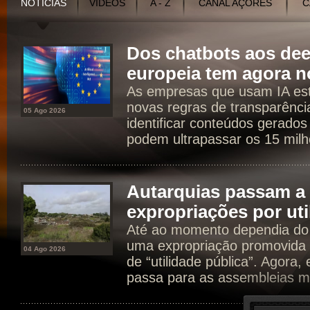
NOTÍCIAS
VÍDEOS
A - Z
CANAL AÇORES
C
Dos chatbots aos dee
europeia tem agora n
As empresas que usam IA est
novas regras de transparência
05 Ago 2026
identificar conteúdos gerados
podem ultrapassar os 15 milh
Autarquias passam a 
expropriações por uti
Até ao momento dependia do 
uma expropriação promovida 
04 Ago 2026
de “utilidade pública”. Agora
passa para as assembleias mu