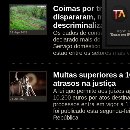
Coimas por trabalho 
dispararam, mas Gov
descriminalizar
Registe-s
Os dados de contratos dissim
03 Ago 2026
[Entrar por IP
declarado mais do que tripli
Serviço doméstico e agricultur
estão entre os setores mais v
Multas superiores a 1
atrasos na justiça
A lei que permite aos juízes a
10.200 euros por atos destin
31 Jul 2026
processos entra em vigor a 1
foi publicado esta segunda-fe
República