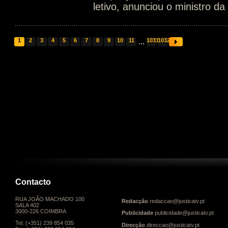
letivo, anunciou o ministro d
1
2
3
4
5
6
7
8
9
10
11
...
1031
1032
Contacto
RUA JOÃO MACHADO 100
Redacção
redaccao@justicatv.pt
SALA 402
3000-226 COIMBRA
Publicidade
publicidade@justicatv.pt
Tel. (+351) 239 854 035
Direcção
direccao@justicatv.pt