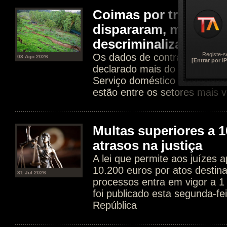
Coimas por trabalho 
dispararam, mas Gov
descriminalizar
Registe-s
Os dados de contratos dissim
03 Ago 2026
[Entrar por IP
declarado mais do que tripli
Serviço doméstico e agricultur
estão entre os setores mais v
Multas superiores a 1
atrasos na justiça
A lei que permite aos juízes a
10.200 euros por atos destin
31 Jul 2026
processos entra em vigor a 1
foi publicado esta segunda-fe
República