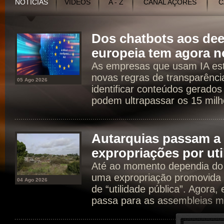
NOTÍCIAS
VÍDEOS
A - Z
CANAL AÇORES
C
Dos chatbots aos dee
europeia tem agora n
As empresas que usam IA est
novas regras de transparência
05 Ago 2026
identificar conteúdos gerados
podem ultrapassar os 15 milh
Autarquias passam a 
expropriações por uti
Até ao momento dependia do 
uma expropriação promovida 
04 Ago 2026
de “utilidade pública”. Agora
passa para as assembleias mu