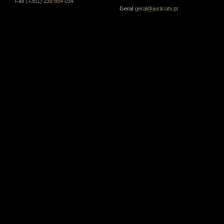
Fax (+351) 239 854 034
Geral
geral@justicatv.pt