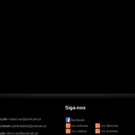
Siga-nos
cção
redaccao@justicatv.pt
facebook
rss notícias
rss directos
icidade
publicidade@justicatv.pt
rss vídeos
rss eventos
cção
direccao@justicatv.pt