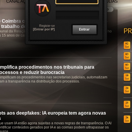
CANAL AÇORES
CANAL MADEIRA
TERTÚLIAS
e Coimbra condena homem a pagar 45 mil € à ex-
Registe-se
 trabalho doméstico
[Entrar por IP]
P
bunal da Relação de Coimbra reconhece valor económico do trabalho
 15 anos de casamento e cuidados à filha
02
Set
03
Set
03
mplifica procedimentos nos tribunais para
Set
rocessos e reduzir burocracia
10
implificam os procedimentos nas secretarias judiciais, automatizam
Set
çam a transparência na distribuição dos processos.
24
Set
25
Set
ts aos deepfakes: IA europeia tem agora novas
26
s
Set
e usam IA estão agora sujeitas a novas regras de transparência. O AI
entificar conteúdos gerados por IA e as coimas podem ultrapassar os
euros.