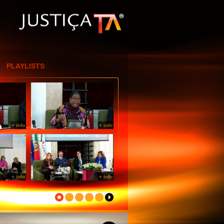
[Entrar por IP]
PLAYLISTS
+ info
+ info
+ info
+ info
+ info
+ info