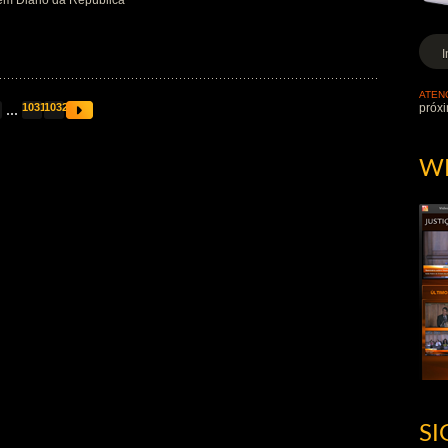
em Diário da República
ATEN
...
1031
1032
próxi
W
S