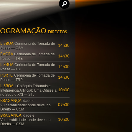
ROGRAMAÇÃO
DIRECTOS
Cerimónia de Tomada de
LISBOA
14h30
Posse — CSM
Cerimónia de Tomada de
ÉVORA
14h30
Posse — TRE
Cerimónia de Tomada de
LISBOA
14h30
Posse — TRL
Cerimónia de Tomada de
PORTO
14h30
Posse — TRP
II Colóquio Tribunais e
LISBOA
Inteligência Artificial: Uma Odisseia
10h00
no Século XXI — STJ
Idade e
BRAGANÇA
Vulnerabilidade: onde deve ir o
09h30
Direito — CSM
Idade e
BRAGANÇA
Vulnerabilidade: onde deve ir o
10h00
Direito — CSM