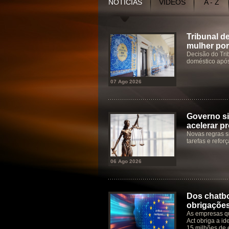
NOTÍCIAS
VÍDEOS
A - Z
Tribunal d
mulher por
Decisão do Tri
doméstico após
07 Ago 2026
Governo si
acelerar p
Novas regras s
tarefas e refor
06 Ago 2026
Dos chatbo
obrigaçõe
As empresas qu
Act obriga a id
15 milhões de 