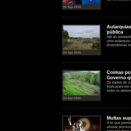
05 Ago 2026
Autarquias
pública
Até ao moment
uma autarquia 
assembleias mu
04 Ago 2026
Coimas por
Governo qu
Os dados de co
triplicaram em 
entre os setore
03 Ago 2026
Multas supe
A lei que permi
atrasar process