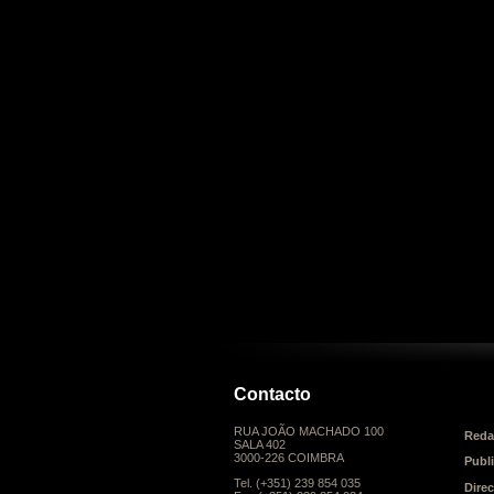
Contacto
RUA JOÃO MACHADO 100
Reda
SALA 402
3000-226 COIMBRA
Publ
Tel. (+351) 239 854 035
Dire