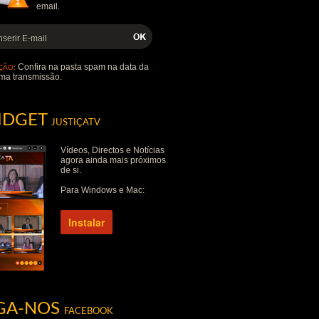
email.
Confira na pasta spam na data da
ÇÃO:
ma transmissão.
IDGET
JUSTIÇATV
Vídeos, Directos e Notícias
agora ainda mais próximos
de si.
Para Windows e Mac:
Instalar
IGA-NOS
FACEBOOK