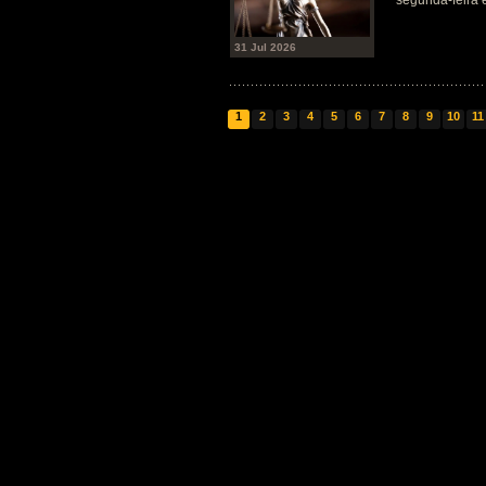
segunda-feira 
31 Jul 2026
1
2
3
4
5
6
7
8
9
10
11