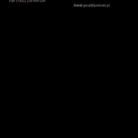
Fax (+351) 239 854 034
Geral
geral@justicatv.pt