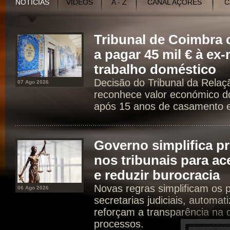
NOTÍCIAS
VÍDEOS
A - Z
CANAL AÇORES
C
Tribunal de Coimbr
a pagar 45 mil € à ex
trabalho doméstico
Decisão do Tribunal da Rela
07 Ago 2026
reconhece valor económico d
após 15 anos de casamento e 
Governo simplifica p
nos tribunais para ac
e reduzir burocracia
Novas regras simplificam os 
06 Ago 2026
secretarias judiciais, automat
reforçam a transparência na d
processos.