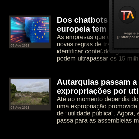
Dos chatbots aos dee
europeia tem agora n
Registe-s
As empresas que usam IA est
[Entrar por IP
novas regras de transparência
05 Ago 2026
identificar conteúdos gerados
podem ultrapassar os 15 milh
Autarquias passam a 
expropriações por uti
Até ao momento dependia do 
uma expropriação promovida 
04 Ago 2026
de “utilidade pública”. Agora
passa para as assembleias mu