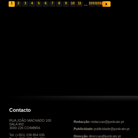
1
2
3
4
5
6
7
8
9
10
11
...
1031
1032
Contacto
RUA JOÃO MACHADO 100
Redacção
redaccao@justicatv.pt
SALA 402
3000-226 COIMBRA
Publicidade
publicidade@justicatv.pt
Tel. (+351) 239 854 035
Direcção
direccao@justicatv.pt