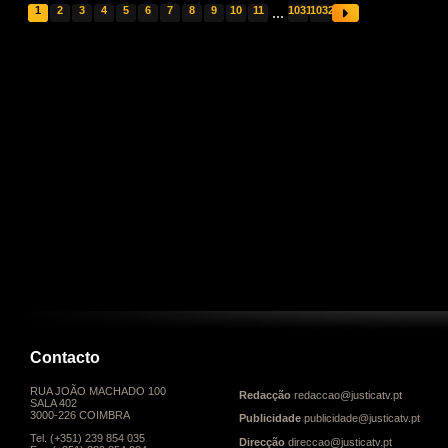
1
2
3
4
5
6
7
8
9
10
11
...
1031
1032
Contacto
RUA JOÃO MACHADO 100
Redacção
redaccao@justicatv.pt
SALA 402
3000-226 COIMBRA
Publicidade
publicidade@justicatv.pt
Tel. (+351) 239 854 035
Direcção
direccao@justicatv.pt