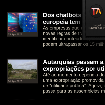
Dos chatbots aos dee
europeia tem agora n
Registe-s
As empresas que usam IA est
[Entrar por IP
novas regras de transparência
05 Ago 2026
identificar conteúdos gerados
podem ultrapassar os 15 milh
Autarquias passam a 
expropriações por uti
Até ao momento dependia do 
uma expropriação promovida 
04 Ago 2026
de “utilidade pública”. Agora
passa para as assembleias mu