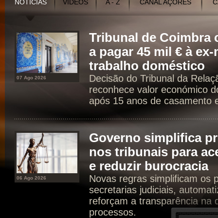
NOTÍCIAS
VÍDEOS
A - Z
CANAL AÇORES
C
Tribunal de Coimbr
a pagar 45 mil € à ex
trabalho doméstico
Decisão do Tribunal da Rela
07 Ago 2026
reconhece valor económico d
após 15 anos de casamento e 
Governo simplifica p
nos tribunais para ac
e reduzir burocracia
Novas regras simplificam os 
06 Ago 2026
secretarias judiciais, automat
reforçam a transparência na d
processos.