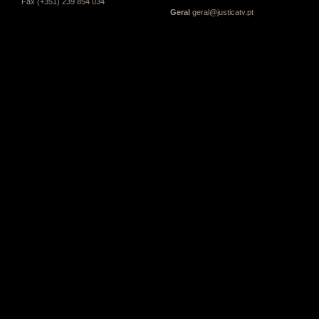
Fax (+351) 239 854 034
Geral
geral@justicatv.pt