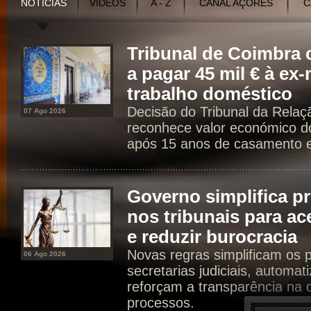
NOTÍCIAS
VÍDEOS
A - Z
CANAL AÇORES
C
Tribunal de Coimbr
a pagar 45 mil € à ex
trabalho doméstico
Decisão do Tribunal da Rela
07 Ago 2026
reconhece valor económico d
após 15 anos de casamento e 
Governo simplifica p
nos tribunais para ac
e reduzir burocracia
Novas regras simplificam os 
06 Ago 2026
secretarias judiciais, automat
reforçam a transparência na d
processos.