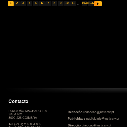
1
2
3
4
5
6
7
8
9
10
11
...
1031
1032
Contacto
RUA JOÃO MACHADO 100
Redacção
redaccao@justicatv.pt
SALA 402
3000-226 COIMBRA
Publicidade
publicidade@justicatv.pt
Tel. (+351) 239 854 035
Direcção
direccao@justicatv.pt