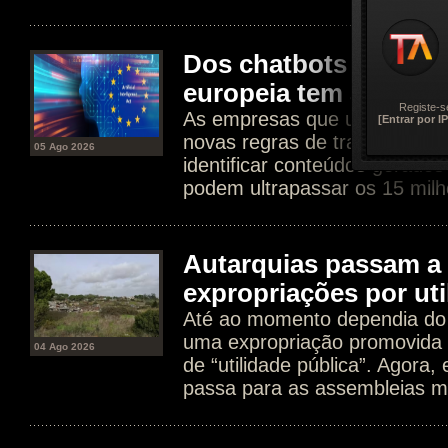
Dos chatbots aos dee
europeia tem agora n
Registe-s
As empresas que usam IA est
[Entrar por IP
novas regras de transparência
05 Ago 2026
identificar conteúdos gerados
podem ultrapassar os 15 milh
Autarquias passam a 
expropriações por uti
Até ao momento dependia do 
uma expropriação promovida 
04 Ago 2026
de “utilidade pública”. Agora
passa para as assembleias mu