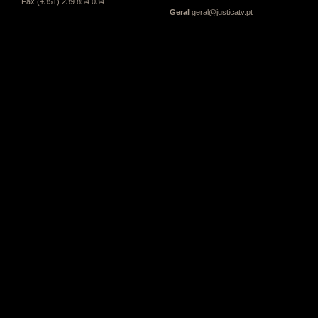
Fax (+351) 239 854 034
Geral
geral@justicatv.pt