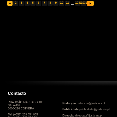
1
2
3
4
5
6
7
8
9
10
11
...
1031
1032
Contacto
RUA JOÃO MACHADO 100
Redacção
redaccao@justicatv.pt
SALA 402
3000-226 COIMBRA
Publicidade
publicidade@justicatv.pt
Tel. (+351) 239 854 035
Direcção
direccao@justicatv.pt