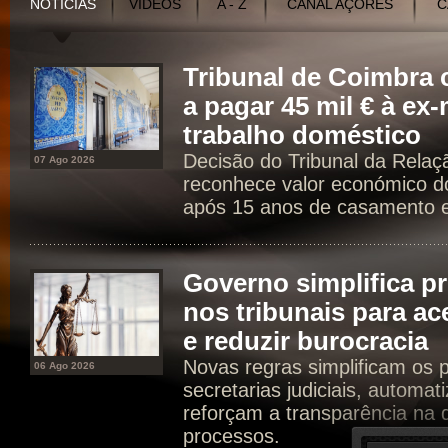
NOTÍCIAS
VÍDEOS
A - Z
CANAL AÇORES
C
Tribunal de Coimbr
a pagar 45 mil € à ex
trabalho doméstico
Decisão do Tribunal da Rela
07 Ago 2026
reconhece valor económico d
após 15 anos de casamento e 
Governo simplifica p
nos tribunais para ac
e reduzir burocracia
Novas regras simplificam os 
06 Ago 2026
secretarias judiciais, automat
reforçam a transparência na d
processos.