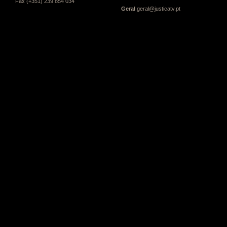
Fax (+351) 239 854 034
Geral
geral@justicatv.pt