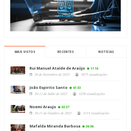
MAIS VISTOS
RECENTES
NOTÍCIAS
Rui Manuel Ataíde de Araújo
11:16
20 de Novembro de 2025
5875 visualizações
João Espirito Santo
41:33
10-11 de Julho de 2025
3256 visualizações
Noemi Araujo
03:37
10-11 de Outubro de 2025
3133 visualizações
Mafalda Miranda Barbosa
36:06