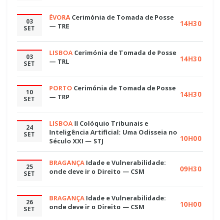
ÉVORA
Cerimónia de Tomada de Posse
03
14H30
— TRE
SET
LISBOA
Cerimónia de Tomada de Posse
03
14H30
— TRL
SET
PORTO
Cerimónia de Tomada de Posse
10
14H30
— TRP
SET
LISBOA
II Colóquio Tribunais e
24
Inteligência Artificial: Uma Odisseia no
SET
10H00
Século XXI — STJ
BRAGANÇA
Idade e Vulnerabilidade:
25
09H30
onde deve ir o Direito — CSM
SET
BRAGANÇA
Idade e Vulnerabilidade:
26
10H00
onde deve ir o Direito — CSM
SET