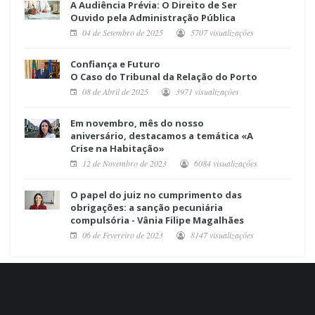
A Audiência Prévia: O Direito de Ser
Ouvido pela Administração Pública
04 de Setembro de 2025
5707 visualizações
Confiança e Futuro
O Caso do Tribunal da Relação do Porto
08 de Abril de 2025
3971 visualizações
Em novembro, mês do nosso
aniversário, destacamos a temática «A
Crise na Habitação»
12 de Novembro de 2023
6084 visualizações
O papel do juiz no cumprimento das
obrigações: a sanção pecuniária
compulsória - Vânia Filipe Magalhães
06 de Fevereiro de 2023
8147 visualizações