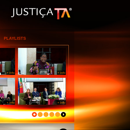
[Entrar por IP]
PLAYLISTS
+ info
+ info
+ info
+ info
+ info
+ info