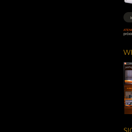
ATEN
próxi
W
S