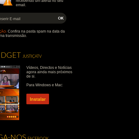
recebendo um alerta no seu
email.
Confira na pasta spam na data da
ÇÃO:
ma transmissão.
IDGET
JUSTIÇATV
Vídeos, Directos e Notícias
agora ainda mais próximos
de si.
Para Windows e Mac:
Instalar
IGA-NOS
FACEBOOK