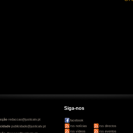
Siga-nos
cção
redaccao@justicatv.pt
facebook
rss notícias
rss directos
icidade
publicidade@justicatv.pt
rss vídeos
rss eventos