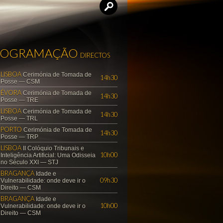
ROGRAMAÇÃO
DIRECTOS
LISBOA
Cerimónia de Tomada de
14h30
Posse — CSM
ÉVORA
Cerimónia de Tomada de
14h30
Posse — TRE
LISBOA
Cerimónia de Tomada de
14h30
Posse — TRL
PORTO
Cerimónia de Tomada de
14h30
Posse — TRP
LISBOA
II Colóquio Tribunais e
10h00
Inteligência Artificial: Uma Odisseia
no Século XXI — STJ
BRAGANÇA
Idade e
09h30
Vulnerabilidade: onde deve ir o
Direito — CSM
BRAGANÇA
Idade e
10h00
Vulnerabilidade: onde deve ir o
Direito — CSM