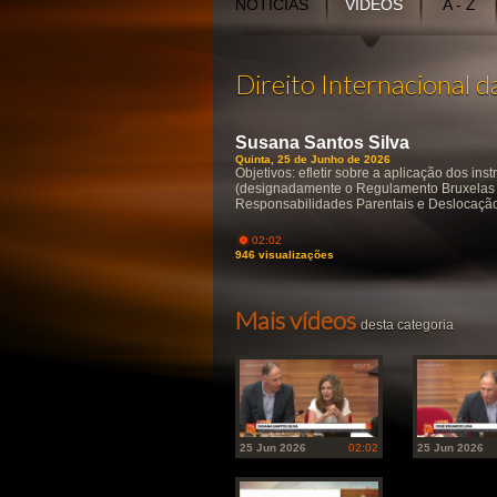
NOTÍCIAS
VÍDEOS
A - Z
Direito Internacional 
Susana Santos Silva
Quinta, 25 de Junho de 2026
Objetivos: efletir sobre a aplicação dos in
(designadamente o Regulamento Bruxelas i
Responsabilidades Parentais e Deslocação/
02:02
946 visualizações
Mais vídeos
desta categoria
25 Jun 2026
02:02
25 Jun 2026