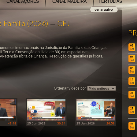
CANAL AÇORES
CANAL MADEIRA
TERTÚLIAS
da Família (2026) — CEJ
P
02
strumentos internacionais na Jurisdição da Família e das Crianças
Set
i Ter e a Convenção da Haia de 80) em especial nas
Retenção Ilícita de Criança. Resolução de questões práticas.
03
Set
03
Set
10
Set
Ordenar vídeos por
24
Set
25
Set
47:48
25 Jun 2026
30:24
25 Jun 2026
26:58
26
Set