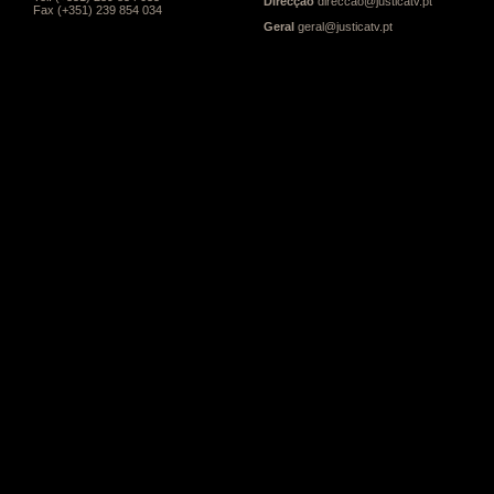
Direcção
direccao@justicatv.pt
Fax (+351) 239 854 034
Geral
geral@justicatv.pt