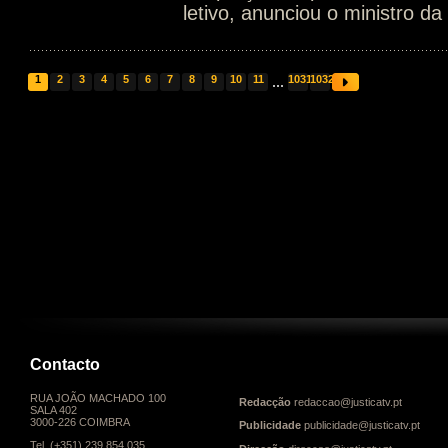
letivo, anunciou o ministro d
1
2
3
4
5
6
7
8
9
10
11
...
1031
1032
Contacto
RUA JOÃO MACHADO 100
Redacção
redaccao@justicatv.pt
SALA 402
3000-226 COIMBRA
Publicidade
publicidade@justicatv.pt
Tel. (+351) 239 854 035