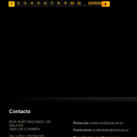
1
2
3
4
5
6
7
8
9
10
11
...
1031
1032
Contacto
RUA JOÃO MACHADO 100
Redacção
redaccao@justicatv.pt
SALA 402
3000-226 COIMBRA
Publicidade
publicidade@justicatv.pt
Tel. (+351) 239 854 035