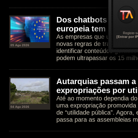
Dos chatbots aos dee
europeia tem agora n
Registe-s
As empresas que usam IA est
[Entrar por IP
novas regras de transparência
05 Ago 2026
identificar conteúdos gerados
podem ultrapassar os 15 milh
Autarquias passam a 
expropriações por uti
Até ao momento dependia do 
uma expropriação promovida 
04 Ago 2026
de “utilidade pública”. Agora
passa para as assembleias mu