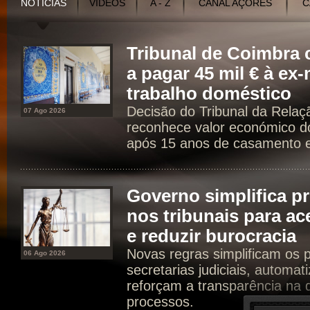
NOTÍCIAS
VÍDEOS
A - Z
CANAL AÇORES
C
Tribunal de Coimbr
a pagar 45 mil € à ex
trabalho doméstico
Decisão do Tribunal da Rela
07 Ago 2026
reconhece valor económico d
após 15 anos de casamento e 
Governo simplifica p
nos tribunais para ac
e reduzir burocracia
Novas regras simplificam os 
06 Ago 2026
secretarias judiciais, automat
reforçam a transparência na d
processos.