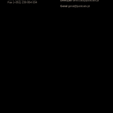
Direcção
direccao@justicatv.pt
Fax (+351) 239 854 034
Geral
geral@justicatv.pt