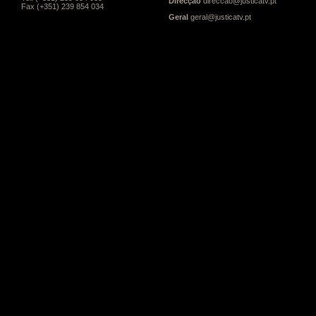
Direcção
direccao@justicatv.pt
Fax (+351) 239 854 034
Geral
geral@justicatv.pt