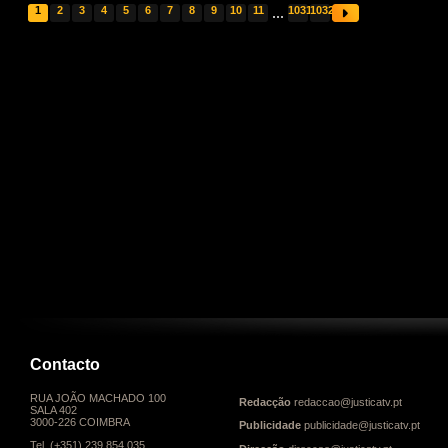
1
2
3
4
5
6
7
8
9
10
11
...
1031
1032
Contacto
RUA JOÃO MACHADO 100
Redacção
redaccao@justicatv.pt
SALA 402
3000-226 COIMBRA
Publicidade
publicidade@justicatv.pt
Tel. (+351) 239 854 035