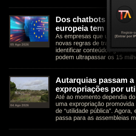
Dos chatbots aos dee
europeia tem agora n
Registe-s
As empresas que usam IA est
[Entrar por IP
novas regras de transparência
05 Ago 2026
identificar conteúdos gerados
podem ultrapassar os 15 milh
Autarquias passam a 
expropriações por uti
Até ao momento dependia do 
uma expropriação promovida 
04 Ago 2026
de “utilidade pública”. Agora
passa para as assembleias mu