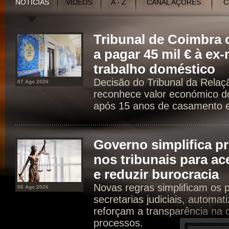
NOTÍCIAS
VÍDEOS
A - Z
CANAL AÇORES
C
Tribunal de Coimbr
a pagar 45 mil € à ex
trabalho doméstico
Decisão do Tribunal da Rela
07 Ago 2026
reconhece valor económico d
após 15 anos de casamento e 
Governo simplifica p
nos tribunais para ac
e reduzir burocracia
Novas regras simplificam os 
06 Ago 2026
secretarias judiciais, automat
reforçam a transparência na d
processos.