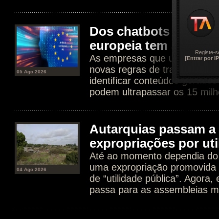
Dos chatbots aos dee
europeia tem agora n
Registe-s
As empresas que usam IA est
[Entrar por IP
novas regras de transparência
05 Ago 2026
identificar conteúdos gerados
podem ultrapassar os 15 milh
Autarquias passam a 
expropriações por uti
Até ao momento dependia do 
uma expropriação promovida 
04 Ago 2026
de “utilidade pública”. Agora
passa para as assembleias mu