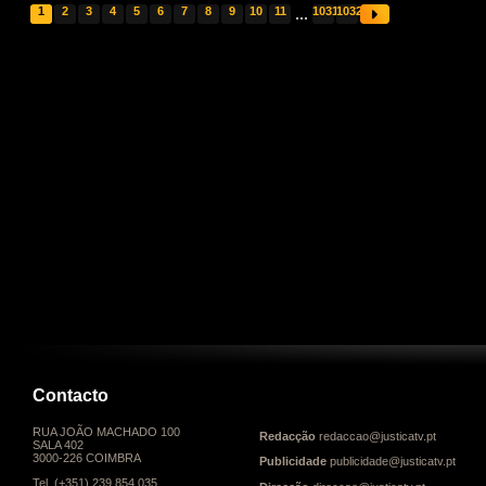
1
2
3
4
5
6
7
8
9
10
11
...
1031
1032
Contacto
RUA JOÃO MACHADO 100
Redacção
redaccao@justicatv.pt
SALA 402
3000-226 COIMBRA
Publicidade
publicidade@justicatv.pt
Tel. (+351) 239 854 035