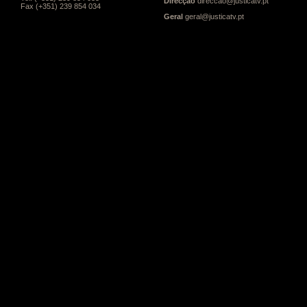
Direcção
direccao@justicatv.pt
Fax (+351) 239 854 034
Geral
geral@justicatv.pt