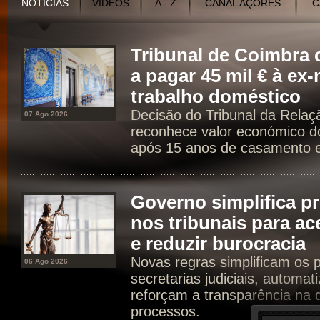
NOTÍCIAS
VÍDEOS
A - Z
CANAL AÇORES
C
Tribunal de Coimbr
a pagar 45 mil € à ex
trabalho doméstico
Decisão do Tribunal da Rela
07 Ago 2026
reconhece valor económico d
após 15 anos de casamento e 
Governo simplifica p
nos tribunais para ac
e reduzir burocracia
Novas regras simplificam os 
06 Ago 2026
secretarias judiciais, automat
reforçam a transparência na d
processos.