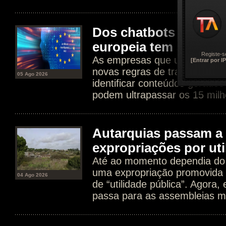
Dos chatbots aos dee
europeia tem agora n
Registe-s
As empresas que usam IA est
[Entrar por IP
novas regras de transparência
05 Ago 2026
identificar conteúdos gerados
podem ultrapassar os 15 milh
Autarquias passam a 
expropriações por uti
Até ao momento dependia do 
uma expropriação promovida 
04 Ago 2026
de “utilidade pública”. Agora
passa para as assembleias mu