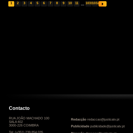
1
2
3
4
5
6
7
8
9
10
11
...
1031
1032
Contacto
RUA JOÃO MACHADO 100
Redacção
redaccao@justicatv.pt
SALA 402
3000-226 COIMBRA
Publicidade
publicidade@justicatv.pt
Tel. (+351) 239 854 035