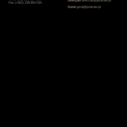
Direcção
direccao@justicatv.pt
Fax (+351) 239 854 034
Geral
geral@justicatv.pt