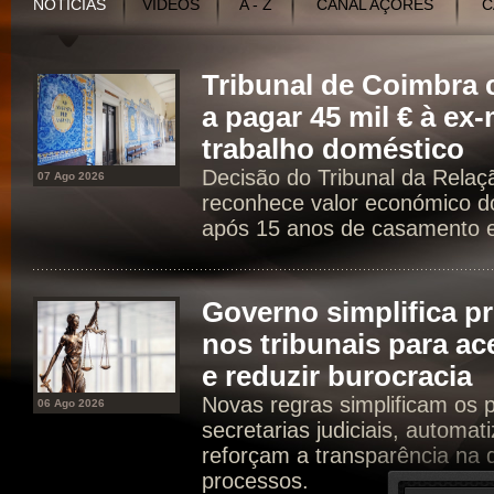
NOTÍCIAS
VÍDEOS
A - Z
CANAL AÇORES
C
Tribunal de Coimbr
a pagar 45 mil € à ex
trabalho doméstico
Decisão do Tribunal da Rela
07 Ago 2026
reconhece valor económico d
após 15 anos de casamento e 
Governo simplifica p
nos tribunais para ac
e reduzir burocracia
Novas regras simplificam os 
06 Ago 2026
secretarias judiciais, automat
reforçam a transparência na d
processos.