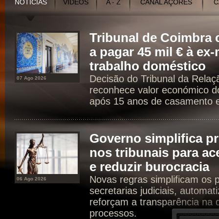
NOTÍCIAS
VÍDEOS
A - Z
CANAL AÇORES
C
Tribunal de Coimbr
a pagar 45 mil € à ex
trabalho doméstico
Decisão do Tribunal da Rela
07 Ago 2026
reconhece valor económico d
após 15 anos de casamento e 
Governo simplifica p
nos tribunais para ac
e reduzir burocracia
Novas regras simplificam os 
06 Ago 2026
secretarias judiciais, automat
reforçam a transparência na d
processos.