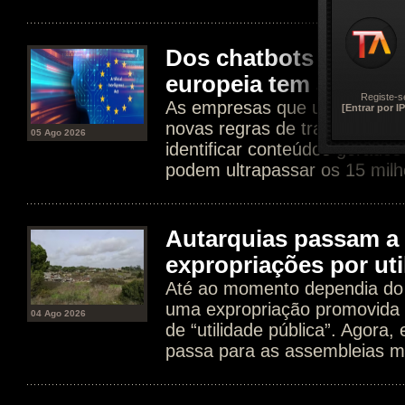
Dos chatbots aos dee
europeia tem agora n
Registe-s
As empresas que usam IA est
[Entrar por IP
novas regras de transparência
05 Ago 2026
identificar conteúdos gerados
podem ultrapassar os 15 milh
Autarquias passam a 
expropriações por uti
Até ao momento dependia do 
uma expropriação promovida 
04 Ago 2026
de “utilidade pública”. Agora
passa para as assembleias mu