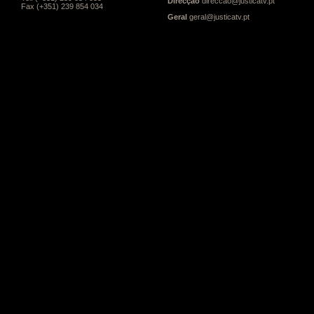
Direcção
direccao@justicatv.pt
Fax (+351) 239 854 034
Geral
geral@justicatv.pt