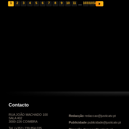
1
2
3
4
5
6
7
8
9
10
11
...
1031
1032
Contacto
RUA JOÃO MACHADO 100
Redacção
redaccao@justicatv.pt
SALA 402
3000-226 COIMBRA
Publicidade
publicidade@justicatv.pt
Tel. (+351) 239 854 035